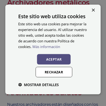
Archivadores metálicos
×
Cuando compras un
archivador metálico
,
Este sitio web utiliza cookies
contarás con la durabilidad y la resistencia del
Este sitio web usa cookies para mejorar la
acero. Otra de sus grandes ventajas es su
experiencia del usuario. Al utilizar nuestro
sitio web, usted acepta todas las cookies
sistema
anti-vuelco
, característica a tener en
de acuerdo con nuestra Política de
cuenta cuando se almacenan grandes
cookies.
Más información
cantidades de documentos que en un
momento puede llegar a ser un problema en
ACEPTAR
la estabilidad del mueble. Sin embargo, con
este sistema, conseguiremos que no se
RECHAZAR
vuelque en su uso.
MOSTRAR DETALLES
Archivadores baratos
Nuestros archivadores están diseñados con los