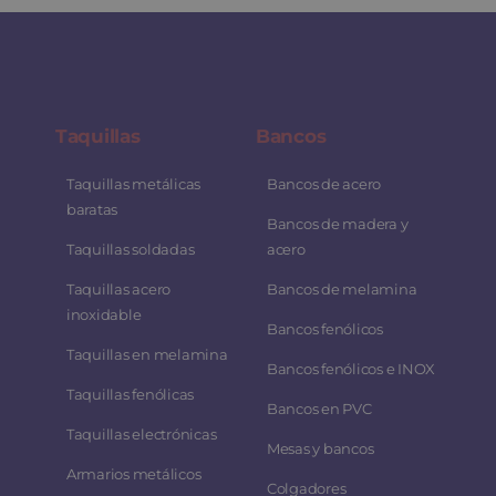
Taquillas
Bancos
Taquillas metálicas
Bancos de acero
baratas
Bancos de madera y
Taquillas soldadas
acero
Taquillas acero
Bancos de melamina
inoxidable
Bancos fenólicos
Taquillas en melamina
Bancos fenólicos e INOX
Taquillas fenólicas
Bancos en PVC
Taquillas electrónicas
Mesas y bancos
Armarios metálicos
Colgadores