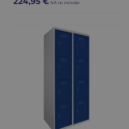
224,95
€
IVA no incluido