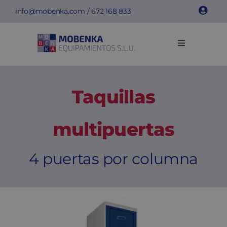
Saltar
info@mobenka.com
/
672 168 833
al
contenido
Toggle
Navigation
Taquillas
Taquillas
Bancos
multipuertas
Instalaciones
4 puertas por columna
Info técnica
Empresa