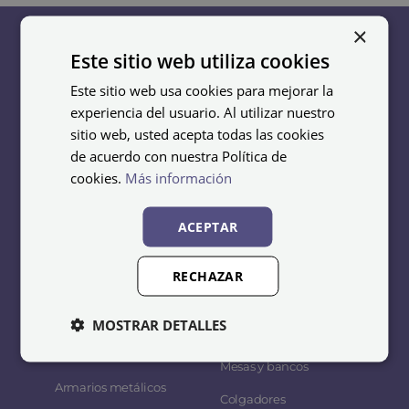
×
Este sitio web utiliza cookies
Este sitio web usa cookies para mejorar la
Taquillas
Bancos
experiencia del usuario. Al utilizar nuestro
sitio web, usted acepta todas las cookies
Taquillas metálicas
Bancos de acero
de acuerdo con nuestra Política de
baratas
cookies.
Más información
Bancos de madera y
Taquillas soldadas
acero
ACEPTAR
Taquillas acero
Bancos de melamina
inoxidable
Bancos fenólicos
RECHAZAR
Taquillas en melamina
Bancos fenólicos e INOX
Taquillas fenólicas
MOSTRAR DETALLES
Bancos en PVC
Taquillas electrónicas
Mesas y bancos
Armarios metálicos
Colgadores