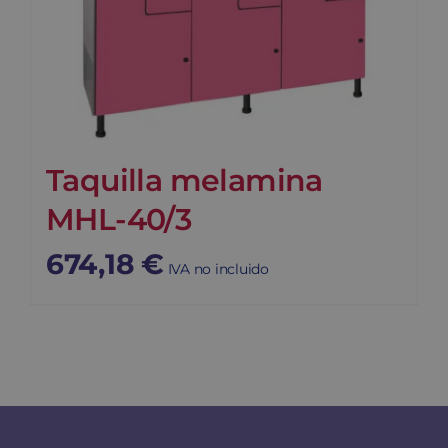
Taquilla melamina
MHL-40/3
674,18
€
IVA no incluido