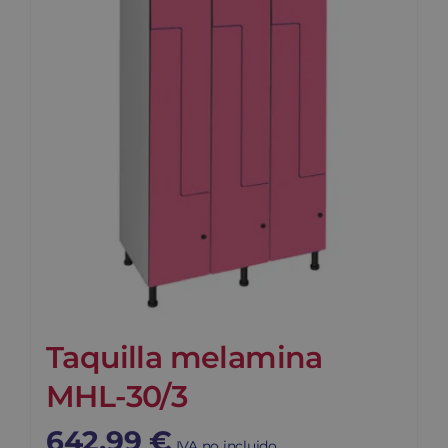
Taquilla melamina
MHL-30/3
642,99
€
IVA no incluido