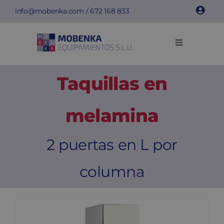
Saltar
info@mobenka.com
/
672 168 833
al
contenido
Toggle
Navigation
Taquillas
Taquillas en
Bancos
melamina
Instalaciones
2 puertas en L por
columna
Info técnica
Empresa