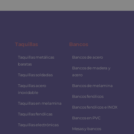
Taquillas
Bancos
Taquillas metálicas
Bancos de acero
baratas
Bancos de madera y
Taquillas soldadas
acero
Taquillas acero
Bancos de melamina
inoxidable
Bancos fenólicos
Taquillas en melamina
Bancos fenólicos e INOX
Taquillas fenólicas
Bancos en PVC
Taquillas electrónicas
Mesas y bancos