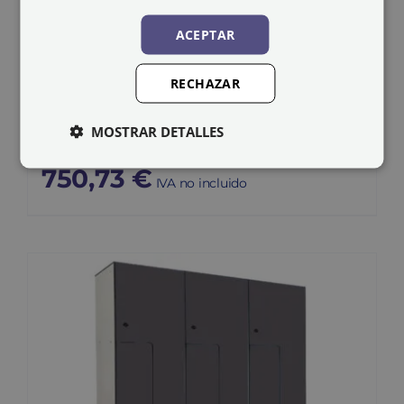
ACEPTAR
RECHAZAR
Taquilla fenólica FL-
40/2
MOSTRAR DETALLES
750,73
€
IVA no incluido