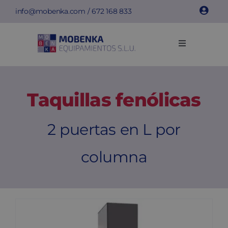
Saltar
info@mobenka.com
/
672 168 833
al
contenido
Toggle
Navigation
Taquillas
Taquillas fenólicas
Bancos
2 puertas en L por
Instalaciones
columna
Info técnica
Empresa