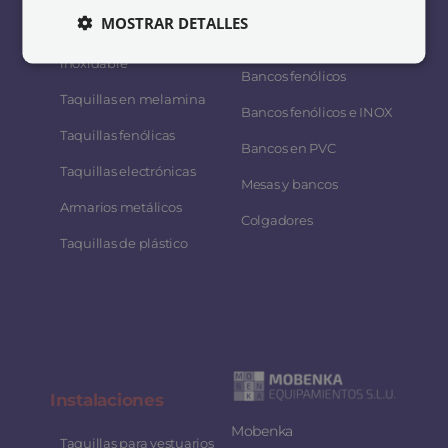
Taquillas soldadas
acero
MOSTRAR DETALLES
Taquillas acero
Bancos de melamina
inoxidable
Bancos fenólicos
Taquillas en melamina
Bancos fenólicos e INOX
Taquillas fenólicas
Bancos en PVC
Taquillas electrónicas
Mesas y bancos
Armarios metálicos
Colgadores
Taquillas de plástico
Instalaciones
Mobenka
Taquillas para vestuarios