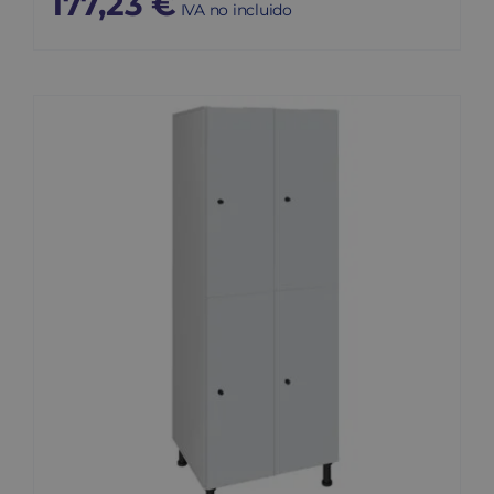
177,23
€
IVA no incluido