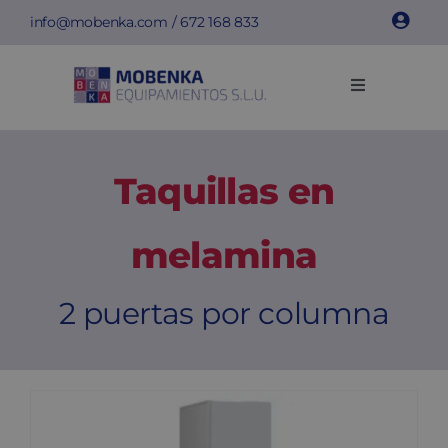
Saltar
info@mobenka.com
/
672 168 833
al
contenido
Toggle
Navigation
Taquillas
Taquillas en
Bancos
melamina
Instalaciones
2 puertas por columna
Info técnica
Empresa