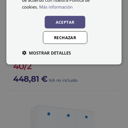
cookies.
Más información
ACEPTAR
RECHAZAR
Taquilla de plástico PV-
MOSTRAR DETALLES
40/2
448,81
€
IVA no incluido