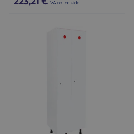
223,21
€
IVA no incluido