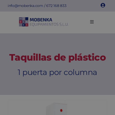
Saltar
info@mobenka.com
/
672 168 833
al
contenido
Toggle
Navigation
Taquillas
Bancos
Taquillas de plástico
Instalaciones
1 puerta por columna
Info técnica
Empresa