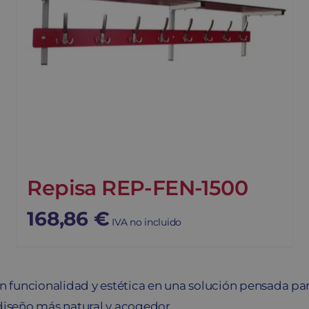
Repisa REP-FEN-1500
168,86
€
IVA no incluido
funcionalidad y estética en una solución pensada para
diseño más natural y acogedor.