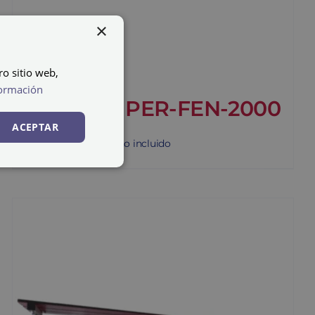
×
ro sitio web,
ormación
Perchero PER-FEN-2000
ACEPTAR
78,33
€
IVA no incluido