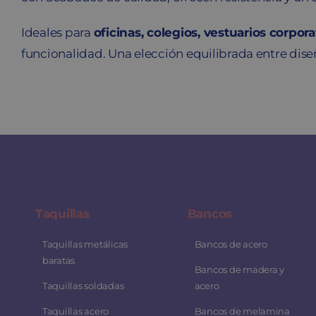
Ideales para
oficinas, colegios, vestuarios corpor
funcionalidad. Una elección equilibrada entre diseñ
Taquillas
Bancos
Taquillas metálicas
Bancos de acero
baratas
Bancos de madera y
Taquillas soldadas
acero
Taquillas acero
Bancos de melamina