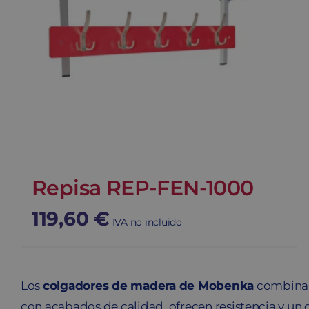
Repisa REP-FEN-1000
119,60
€
IVA no incluido
Los
colgadores de madera de Mobenka
combinan 
con acabados de calidad, ofrecen resistencia y un 