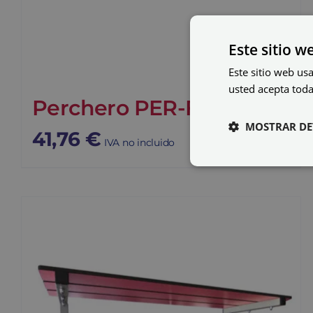
Este sitio w
Este sitio web usa
usted acepta toda
Perchero PER-FEN-1000
MOSTRAR DE
41,76
€
IVA no incluido