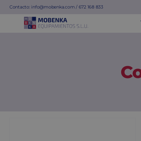
Saltar
Contacto:
info@mobenka.com
/
672 168 833
al
contenido
Co