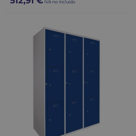
512,91
€
IVA no incluido