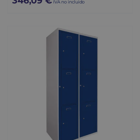
346,09
€
IVA no incluido