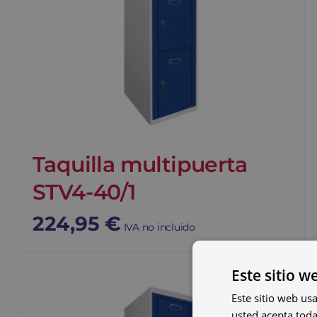
Taquilla multipuerta
STV4-40/1
224,95
€
IVA no incluido
Este sitio w
Este sitio web usa
usted acepta toda