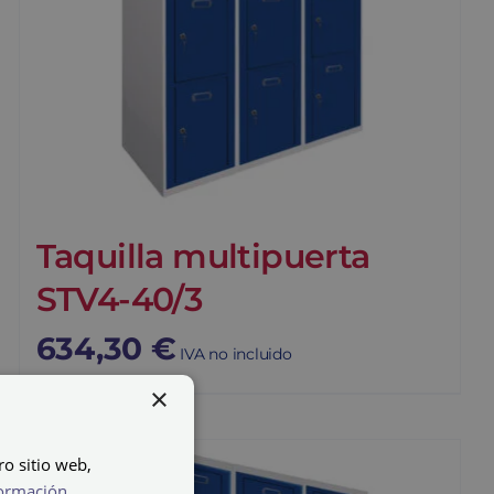
Taquilla multipuerta
STV4-40/3
634,30
€
IVA no incluido
×
ro sitio web,
ormación