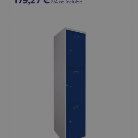
179,27
€
IVA no incluido