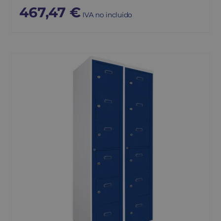
467,47
€
IVA no incluido