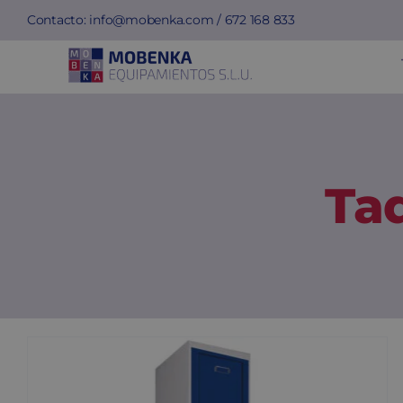
Saltar
Contacto:
info@mobenka.com
/
672 168 833
al
contenido
Taq