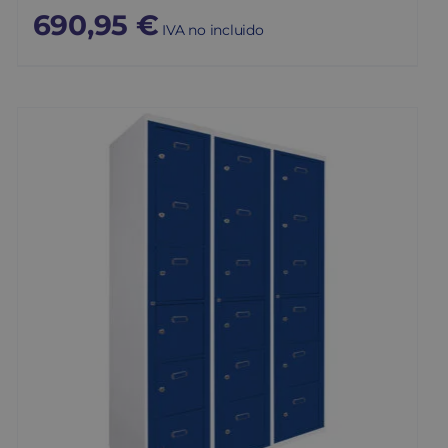
690,95
€
IVA no incluido