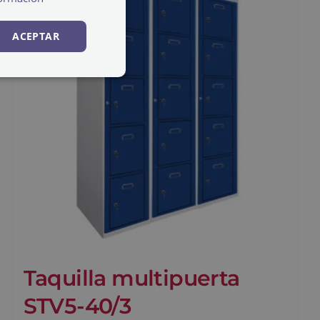
ACEPTAR
Taquilla multipuerta
STV5-40/3