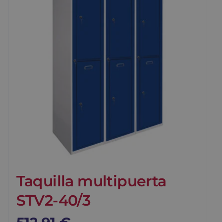
Taquilla multipuerta
STV2-40/3