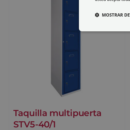
MOSTRAR DE
Taquilla multipuerta
STV5-40/1