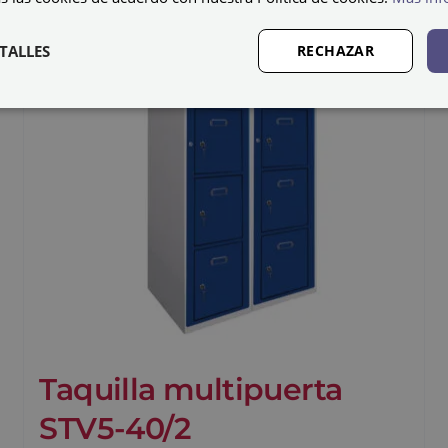
TALLES
RECHAZAR
Taquilla multipuerta
STV5-40/2