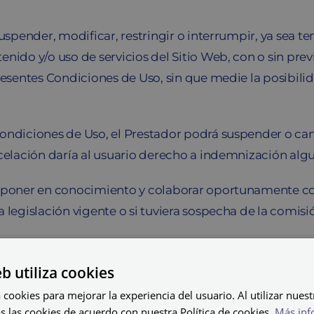
 suspender, modificar, restringir o interrumpir, ya sea
nido y/o uso de servicios del Sitio Web, con o sin prev
presentes Condiciones de Uso, sin que medie la posibil
Condiciones de Uso, el Prestador podrá suspender o ca
ncelación daría al usuario derecho a indemnización alg
 poner en conocimiento y colaborar oportunamente con 
 legislación vigente o si tuviera sospecha de la comisi
eb utiliza cookies
 cookies para mejorar la experiencia del usuario. Al utilizar nuest
s las cookies de acuerdo con nuestra Política de cookies.
Más inf