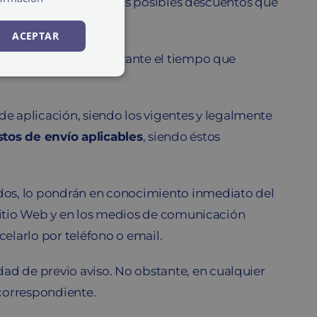
así como, en su caso, los posibles descuentos que
ACEPTAR
és de dicho Canal y durante el tiempo que
e aplicación, siendo los vigentes y legalmente
stos de envío aplicables
, siendo éstos
ados, lo pondrán en conocimiento inmediato del
l Sitio Web y en los medios de comunicación
celarlo por teléfono o email.
ad de previo aviso. No obstante, en cualquier
 correspondiente.