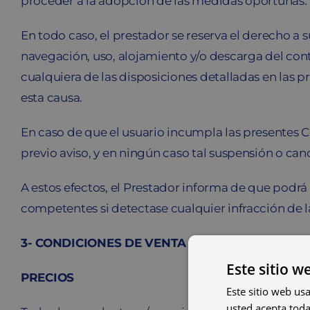
proceder a la adopción de las medidas oportunas.
En todo caso, el prestador se reserva el derecho a
navegación, uso, alojamiento y/o descarga del conte
cualquiera de las disposiciones detalladas en las 
esta causa.
En caso de que el usuario incumpla las presentes 
previo aviso, y en ningún caso tal suspensión o ca
A estos efectos, el Prestador informa de que podrá
competentes si detectase cualquier infracción de la
3- CONDICIONES DE VENTA
Este sitio w
PRECIOS
Este sitio web usa
usted acepta toda