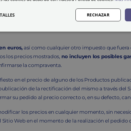
itio Web llevan asociado el
precio final del producto
, 
TALLES
RECHAZAR
ación exclusivamente a los Productos ofrecidos a trav
en euros,
así como cualquier otro impuesto que fuera d
s los precios mostrados,
no incluyen los posibles ga
nfirmarse la compraventa.
iesto en el precio de alguno de los Productos public
 publicación de la rectificación del mismo a través de
irmar su pedido al precio correcto o, en su defecto, can
ificar los precios en cualquier momento, sin necesid
n el Sitio Web en el momento de la realización el pedido