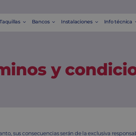
Taquillas
Bancos
Instalaciones
Info técnica
minos y condici
to, sus consecuencias serán de la exclusiva responsabil