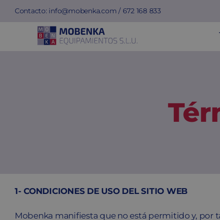
Saltar
Contacto:
info@mobenka.com
/
672 168 833
al
contenido
Tér
1- CONDICIONES DE USO DEL SITIO WEB
Mobenka manifiesta que no está permitido y, por tan