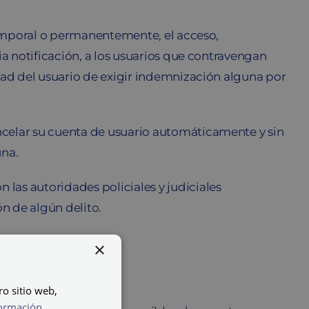
 temporal o permanentemente, el acceso,
ia notificación, a los usuarios que contravengan
idad del usuario de exigir indemnización alguna por
ncelar su cuenta de usuario automáticamente y sin
una.
las autoridades policiales y judiciales
ón de algún delito.
×
ro sitio web,
ormación