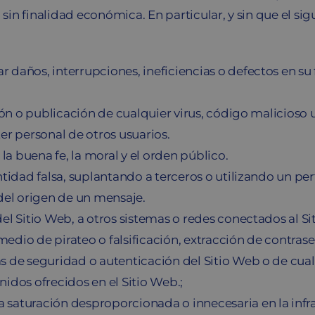
 sin finalidad económica. En particular, y sin que el si
 daños, interrupciones, ineficiencias o defectos en su
ción o publicación de cualquier virus, código malicioso 
er personal de otros usuarios.
 la buena fe, la moral y el orden público.
ntidad falsa, suplantando a terceros o utilizando un pe
 del origen de un mensaje.
el Sitio Web, a otros sistemas o redes conectados al Sit
 medio de pirateo o falsificación, extracción de contra
as de seguridad o autenticación del Sitio Web o de cua
idos ofrecidos en el Sitio Web.;
saturación desproporcionada o innecesaria en la infrae