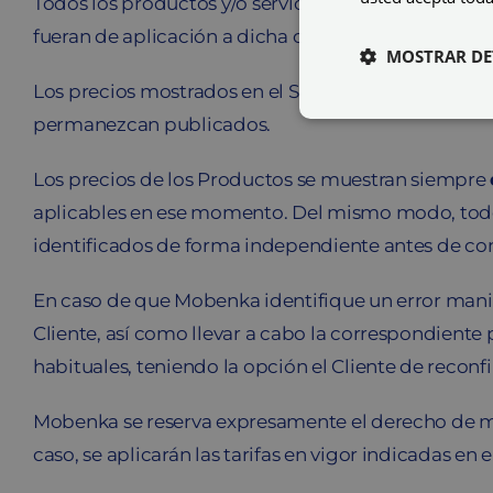
Todos los productos y/o servicios ofertados en el S
fueran de aplicación a dicha compra.
MOSTRAR DE
Los precios mostrados en el Sitio Web son de aplic
permanezcan publicados.
Los precios de los Productos se muestran siempre
aplicables en ese momento. Del mismo modo, todo
identificados de forma independiente antes de co
En caso de que Mobenka identifique un error manif
Cliente, así como llevar a cabo la correspondiente
habituales, teniendo la opción el Cliente de reconf
Mobenka se reserva expresamente el derecho de mod
caso, se aplicarán las tarifas en vigor indicadas e