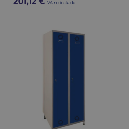
201,12
€
IVA no incluido