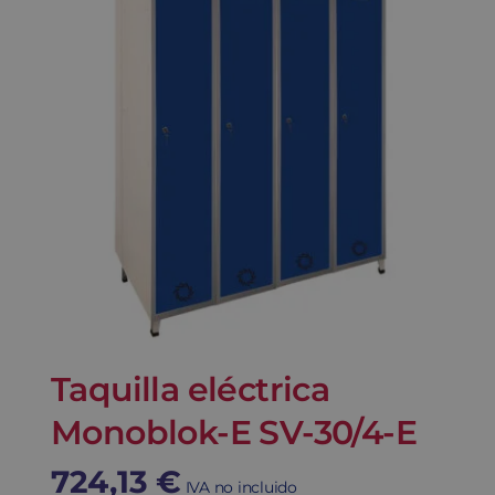
Taquilla eléctrica
Monoblok-E SV-30/4-E
724,13
€
IVA no incluido