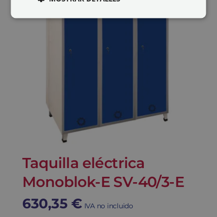
Taquilla eléctrica
Monoblok-E SV-40/3-E
630,35
€
IVA no incluido