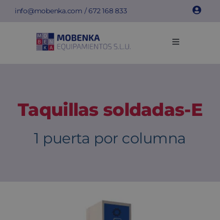
Saltar
info@mobenka.com
/
672 168 833
al
contenido
Toggle
Navigation
Taquillas
Bancos
Taquillas soldadas-E
Instalaciones
1 puerta por columna
Info técnica
Empresa