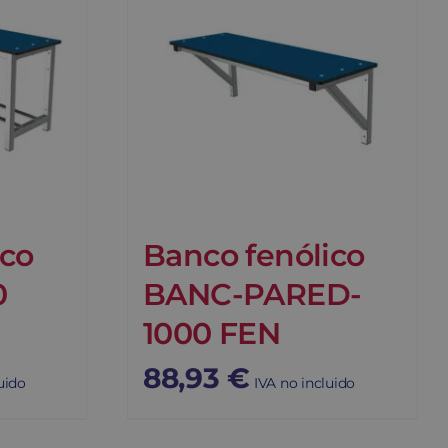
ico
Banco fenólico
0
BANC-PARED-
1000 FEN
88,93
€
uido
IVA no incluido