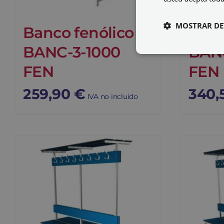
MOSTRAR DE
Banco fenólico
Banc
BANC-3-1000
BANC
FEN
FEN
259,90
€
340,
IVA no incluido