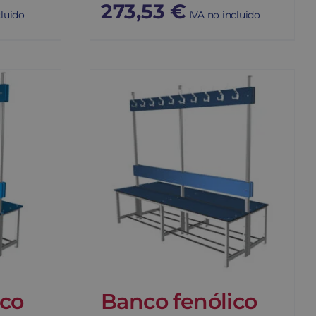
273,53
€
cluido
IVA no incluido
ico
Banco fenólico