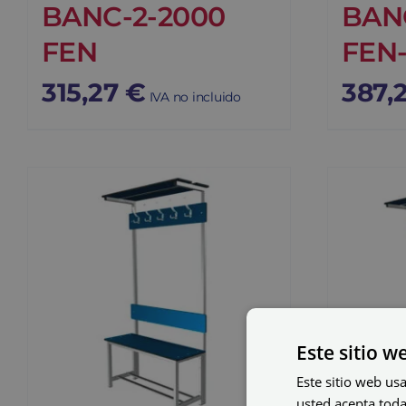
BANC-2-2000
BAN
FEN
FEN
315,27
€
387,
IVA no incluido
Este sitio w
Este sitio web usa
usted acepta toda