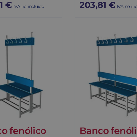
01
€
203,81
€
IVA no incluido
IVA no in
o fenólico
Banco fenól