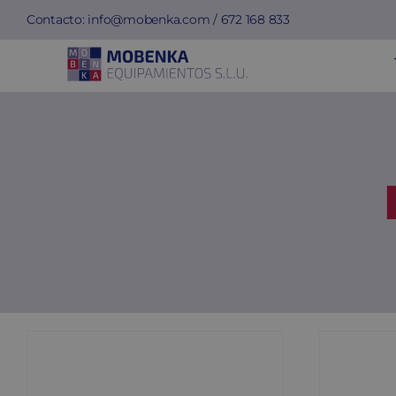
Saltar
Contacto:
info@mobenka.com
/
672 168 833
al
contenido