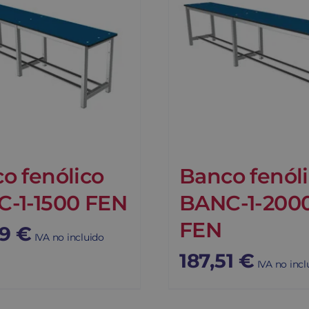
o fenólico
Banco fenól
-1-1500 FEN
BANC-1-200
FEN
79
€
IVA no incluido
187,51
€
IVA no incl