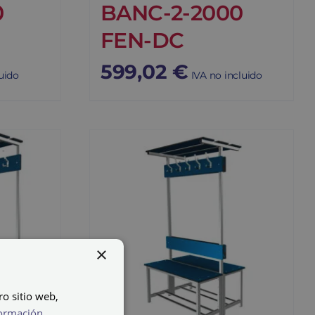
0
BANC-2-2000
FEN-DC
599,02
€
uido
IVA no incluido
×
ro sitio web,
ormación