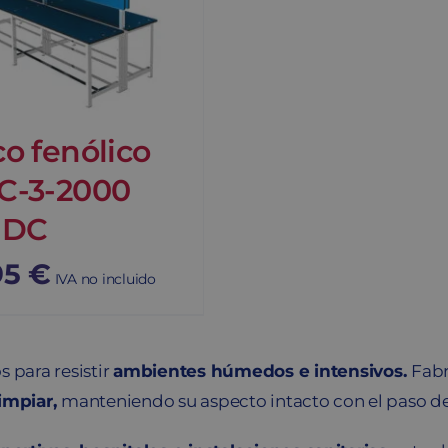
o fenólico
C-3-2000
-DC
95
€
IVA no incluido
 para resistir
ambientes húmedos e intensivos.
Fabr
limpiar,
manteniendo su aspecto intacto con el paso d