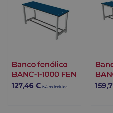
Banco fenólico
Banc
BANC-1-1000 FEN
BANC
127,46
€
159,
IVA no incluido