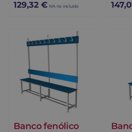
129,32
€
147,
IVA no incluido
Banco fenólico
Banc