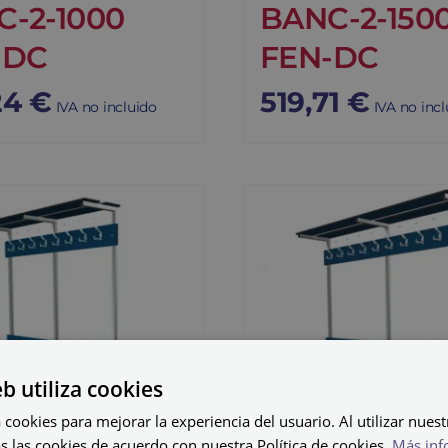
C-2-1000
BANC-2-150
-DC
FEN-DC
24
€
519,71
€
IVA no incluido
IVA no incl
eb utiliza cookies
 cookies para mejorar la experiencia del usuario. Al utilizar nuest
s las cookies de acuerdo con nuestra Política de cookies.
Más inf