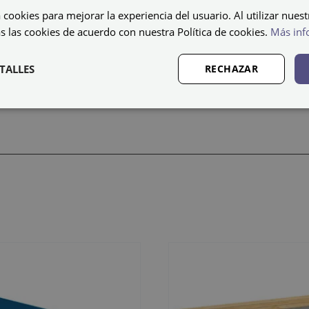
 cookies para mejorar la experiencia del usuario. Al utilizar nuest
o por 5 perchas zamak.
s las cookies de acuerdo con nuestra Política de cookies.
Más inf
regulables en altura.
792 mm de alto x 1.000 mm de ancho x 365 mm de fond
TALLES
RECHAZAR
, únicamente se sirve montado el asiento, la estructura 