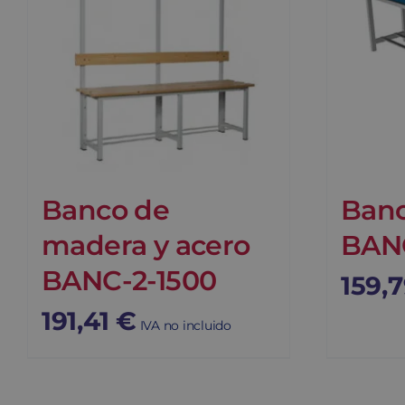
Banco de
Banc
madera y acero
BANC
BANC-2-1500
159,
191,41
€
IVA no incluido