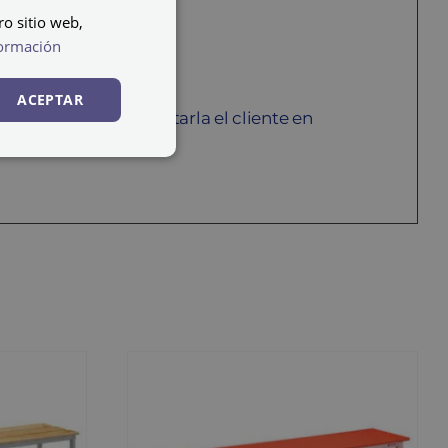
ro sitio web,
ormación
o.
ACEPTAR
vertical debe de montarla el cliente en