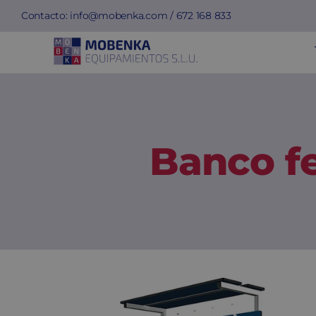
Saltar
Contacto:
info@mobenka.com
/
672 168 833
al
contenido
Banco f