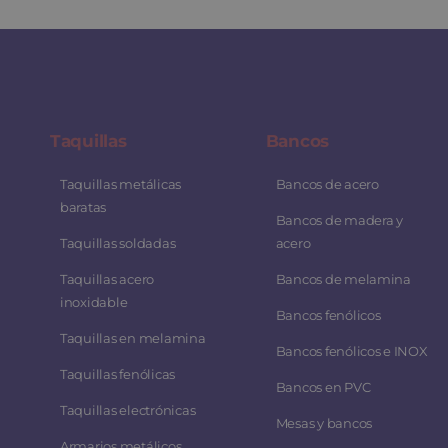
Taquillas
Bancos
Taquillas metálicas
Bancos de acero
baratas
Bancos de madera y
Taquillas soldadas
acero
Taquillas acero
Bancos de melamina
inoxidable
Bancos fenólicos
Taquillas en melamina
Bancos fenólicos e INOX
Taquillas fenólicas
Bancos en PVC
Taquillas electrónicas
Mesas y bancos
Armarios metálicos