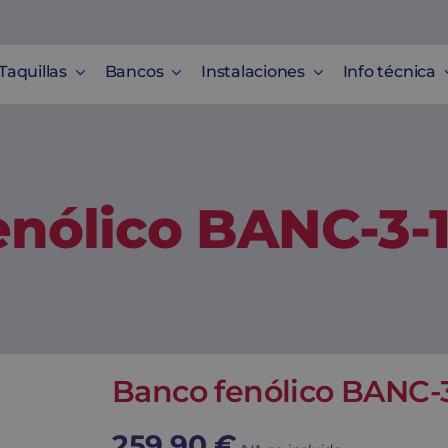
Taquillas
Bancos
Instalaciones
Info técnica
enólico BANC-3-
Banco fenólico BANC-
259,90
€