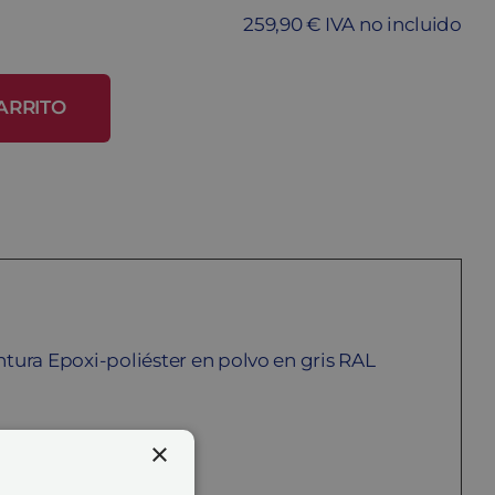
259,90 € IVA no incluido
ARRITO
tura Epoxi-poliéster en polvo en gris RAL
×