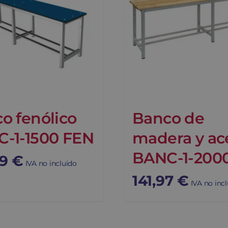
o fenólico
Banco de
-1-1500 FEN
madera y ac
BANC-1-200
79
€
IVA no incluido
141,97
€
IVA no inc