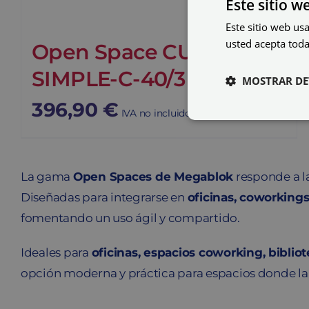
Este sitio w
Este sitio web usa
usted acepta toda
Open Space CUBIC-
SIMPLE-C-40/3
MOSTRAR DE
396,90
€
IVA no incluido
La gama
Open Spaces de Megablok
responde a la
Diseñadas para integrarse en
oficinas, coworking
fomentando un uso ágil y compartido.
Ideales para
oficinas, espacios coworking, biblio
opción moderna y práctica para espacios donde la 