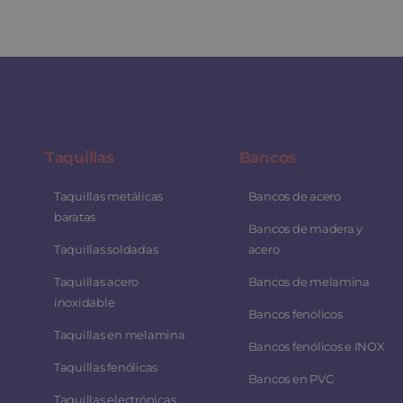
Taquillas
Bancos
Taquillas metálicas
Bancos de acero
baratas
Bancos de madera y
Taquillas soldadas
acero
Taquillas acero
Bancos de melamina
inoxidable
Bancos fenólicos
Taquillas en melamina
Bancos fenólicos e INOX
Taquillas fenólicas
Bancos en PVC
Taquillas electrónicas