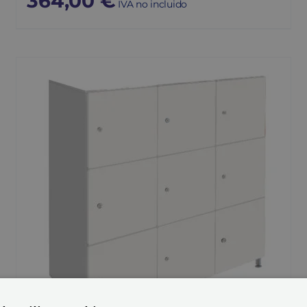
364,00
€
IVA no incluido