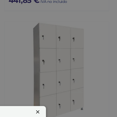
441,85
€
IVA no incluido
×