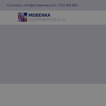
Saltar
Contacto:
info@mobenka.com
/
672 168 833
al
contenido