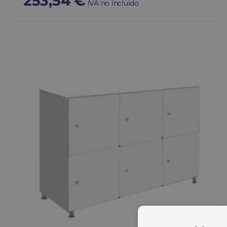
253,54
€
IVA no incluido