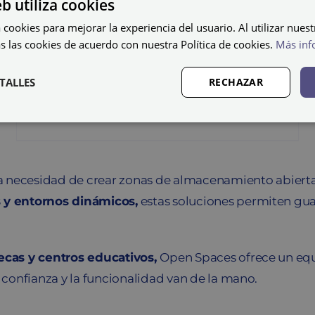
eb utiliza cookies
 cookies para mejorar la experiencia del usuario. Al utilizar nuest
s las cookies de acuerdo con nuestra Política de cookies.
Más inf
Open Space CUBIC-
SIMPLE-D-40/3
TALLES
RECHAZAR
503,99
€
IVA no incluido
 necesidad de crear zonas de almacenamiento abiertas,
s y entornos dinámicos,
estas soluciones permiten gua
tecas y centros educativos,
Open Spaces ofrece un equi
confianza y la funcionalidad van de la mano.