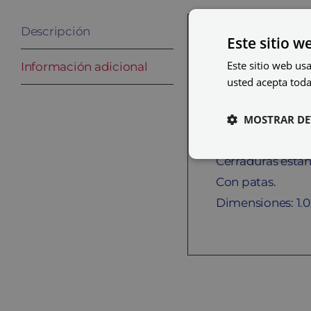
Descripción
Este sitio w
Descripción
Este sitio web usa
Información adicional
Cuerpo e interi
usted acepta toda
Cuerpo en melam
MOSTRAR DE
(12mm).
Trasera en table
Cerraduras están
Con patas.
Dimensiones: 1.