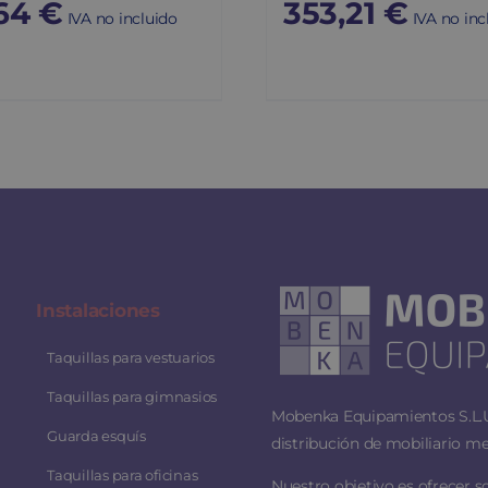
64
€
353,21
€
IVA no incluido
IVA no inc
Instalaciones
Taquillas para vestuarios
Taquillas para gimnasios
Mobenka Equipamientos S.L.U.
Guarda esquís
distribución de mobiliario me
Taquillas para oficinas
Nuestro objetivo es ofrecer s