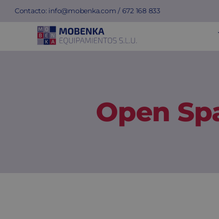
Saltar
Contacto:
info@mobenka.com
/
672 168 833
al
contenido
Open Sp