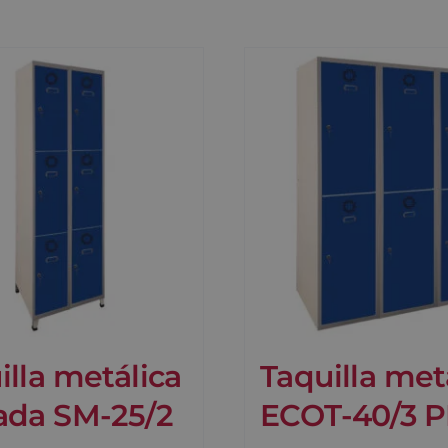
illa metálica
Taquilla met
ada SM-25/2
ECOT-40/3 