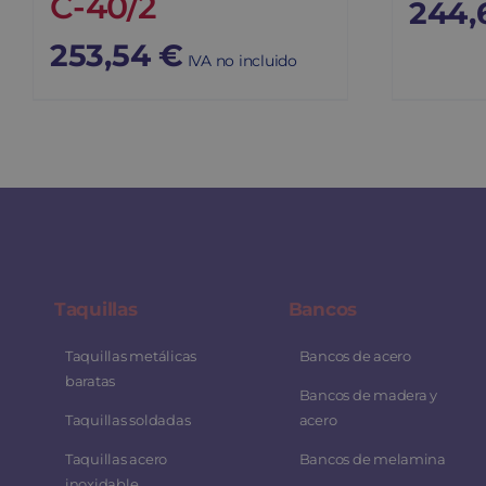
C-40/2
244,
253,54
€
IVA no incluido
Taquillas
Bancos
Taquillas metálicas
Bancos de acero
baratas
Bancos de madera y
Taquillas soldadas
acero
Taquillas acero
Bancos de melamina
inoxidable