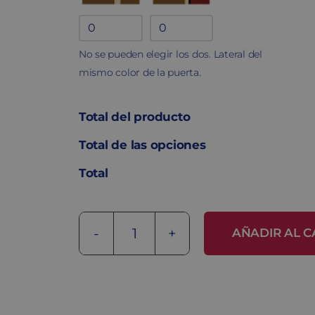
Lateral en
Lateral
melamina
fenólico
No se pueden elegir los dos. Lateral del
quantity
quantity
mismo color de la puerta.
Total del producto
Total de las opciones
Total
AÑADIR AL C
Open
Space
CUBIC-
SIMPLE-