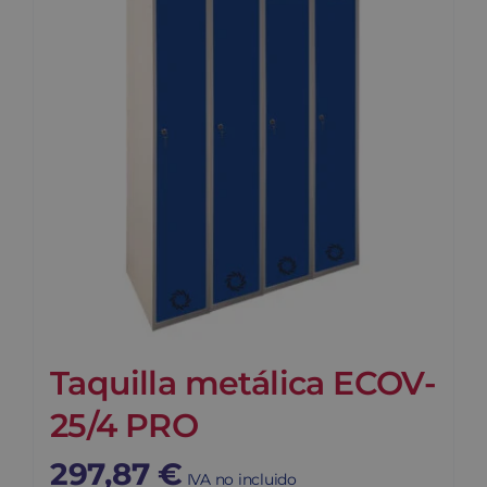
Taquilla metálica ECOV-
25/4 PRO
297,87
€
IVA no incluido