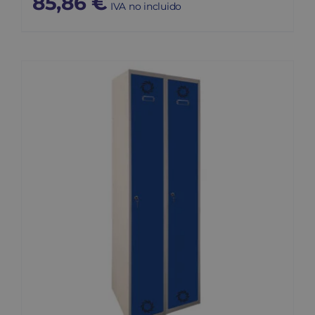
85,86
€
IVA no incluido