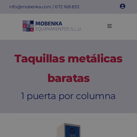
Saltar
info@mobenka.com
/
672 168 833
al
contenido
Toggle
Navigation
Taquillas
Taquillas metálicas
Bancos
baratas
Instalaciones
1 puerta por columna
Info técnica
Empresa