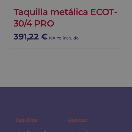
Taquilla metálica ECOT-
30/4 PRO
391,22
€
IVA no incluido
Taquillas
Bancos