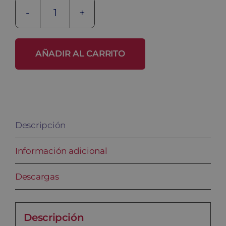
Taquilla
metálica
ECOV-
AÑADIR AL CARRITO
25/1
PRO
cantidad
Descripción
Información adicional
Descargas
Descripción