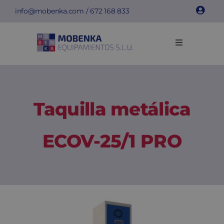
Saltar
info@mobenka.com
/
672 168 833
al
contenido
Toggle
Navigation
Taquillas
Bancos
Taquilla metálica
Instalaciones
ECOV-25/1 PRO
Info técnica
Empresa