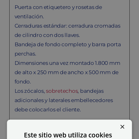
Puerta con etiquetero y rosetas de
ventilación.
Cerraduras estándar: cerradura cromadas
de cilindro con dos llaves.
Bandeja de fondo completo y barra porta
perchas.
Dimensiones una vez montado 1.800 mm
de alto x 250 mm de ancho x 500 mm de
fondo.
Los zócalos,
sobretechos
, bandejas
adicionales y laterales embellecedores
debe colocarlos el cliente.
×
Este sitio web utiliza cookies