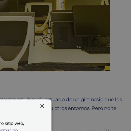
 mismo equipar el vestuario de un gimnasio que los
×
 adaptan mejor a unos u otros entornos. Pero no te
ro sitio web,
ormación