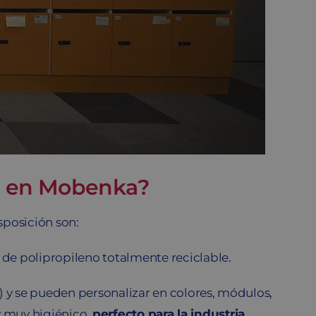
ar en Mobenka?
sposición son:
de polipropileno totalmente reciclable.
) y se pueden personalizar en colores, módulos,
 y muy higiénico,
perfecto para la industria