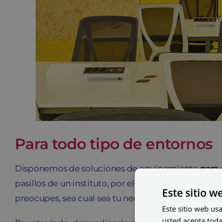
Para todo tipo de entornos
Disponemos de soluciones de equipamiento
para
pasillos de un instituto, por ello, existen distint
Este sitio w
preocupes, sea cual sea tu necesidad, tenemos la s
Este sitio web usa
usted acepta toda