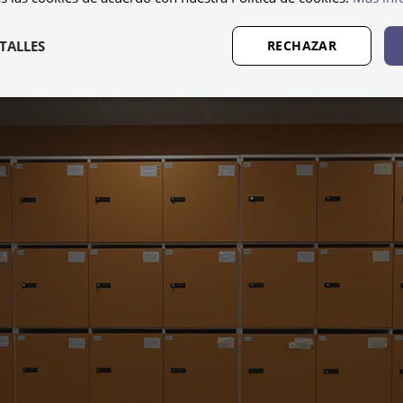
odemos enviar ya montadas por nuestros profesiona
uillas soldado no necesita montaje ya que viene en una
TALLES
RECHAZAR