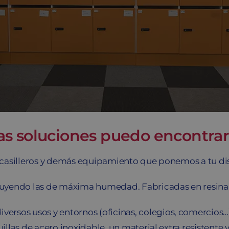
tras soluciones puedo encontr
s, casilleros y demás equipamiento que ponemos a tu di
cluyendo las de máxima humedad. Fabricadas en resina 
iversos usos y entornos (oficinas, colegios, comercios…
uillas de acero inoxidable, un material extra resistente