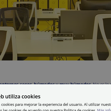
 entornos secos, húmedos y muy húmedos.
No es lo
os tipos de materiales con propiedades diferentes que se
eb utiliza cookies
olución adecuada para ti.
 cookies para mejorar la experiencia del usuario. Al utilizar nuest
s las cookies de acuerdo con nuestra Política de cookies.
Más inf