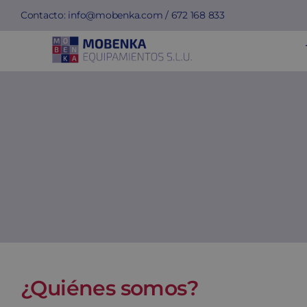
Saltar
Contacto:
info@mobenka.com
/
672 168 833
al
contenido
¿Quiénes somos?