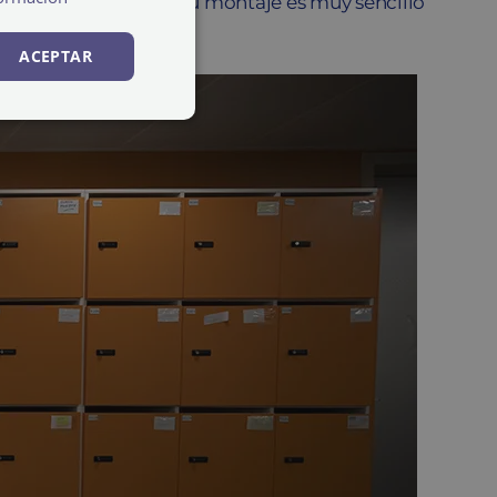
les o desmontadas.
Su montaje es muy sencillo
 sola pieza soldada.
ACEPTAR