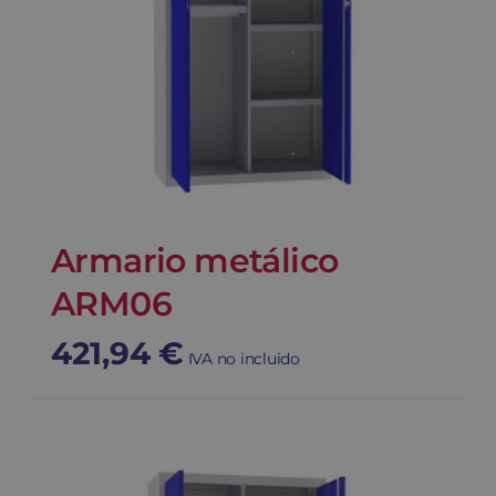
Armario metálico
ARM06
421,94
€
IVA no incluido