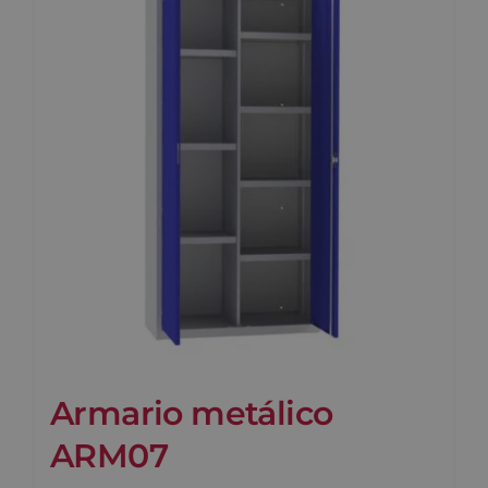
Armario metálico
ARM07