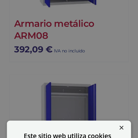
Armario metálico
ARM08
392,09
€
IVA no incluido
×
Este sitio web utiliza cookies