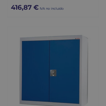
416,87
€
IVA no incluido