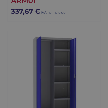
ARM01
337,67
€
IVA no incluido