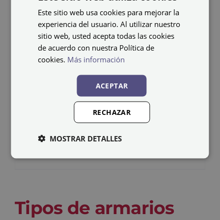
Este sitio web usa cookies para mejorar la
experiencia del usuario. Al utilizar nuestro
sitio web, usted acepta todas las cookies
de acuerdo con nuestra Política de
cookies.
Más información
ACEPTAR
Armario metálico
RECHAZAR
ARM09
MOSTRAR DETALLES
307,57
€
IVA no incluido
Tipos de armarios