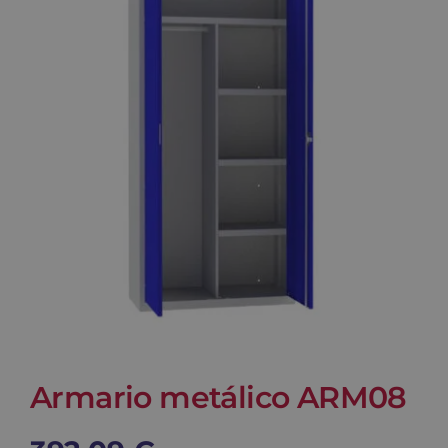
Blog
Contacto
Carrito
Armario metálico ARM08