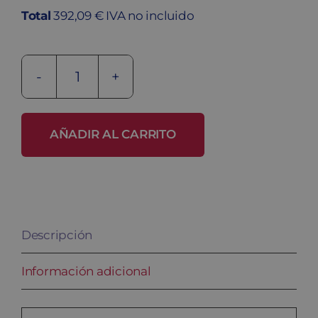
Total
392,09 € IVA no incluido
Armario
metálico
ARM08
AÑADIR AL CARRITO
cantidad
Descripción
Información adicional