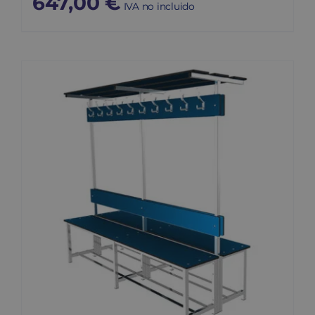
647,00
€
IVA no incluido