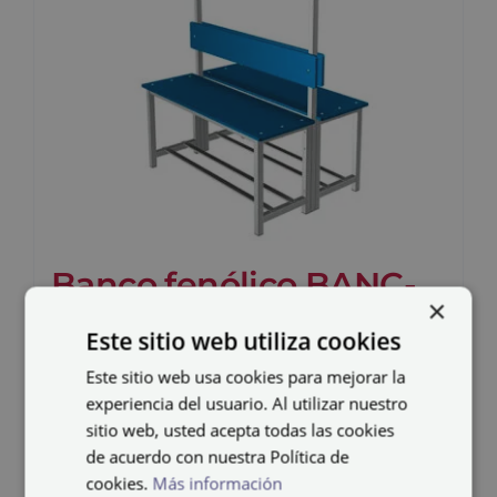
Banco fenólico BANC-
×
2-1000 FEN-DC
Este sitio web utiliza cookies
387,24
€
Este sitio web usa cookies para mejorar la
IVA no incluido
experiencia del usuario. Al utilizar nuestro
sitio web, usted acepta todas las cookies
de acuerdo con nuestra Política de
cookies.
Más información