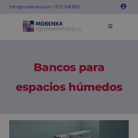
Saltar
info@mobenka.com
/
672 168 833
al
contenido
Toggle
Navigation
Taquillas
Bancos
Bancos para
Instalaciones
espacios húmedos
Info técnica
Empresa