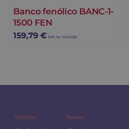
Banco fenólico BANC-1-
1500 FEN
159,79
€
IVA no incluido
Taquillas
Bancos