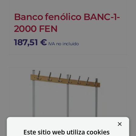
Banco fenólico BANC-1-
2000 FEN
187,51
€
IVA no incluido
×
Este sitio web utiliza cookies