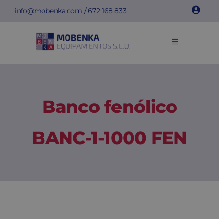
Saltar
info@mobenka.com
/
672 168 833
al
contenido
Toggle
Navigation
Taquillas
Bancos
Banco fenólico
Instalaciones
BANC-1-1000 FEN
Info técnica
Empresa