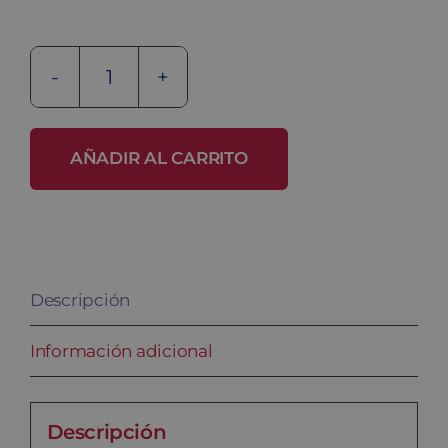
Banco
fenólico
BANC-
AÑADIR AL CARRITO
1-
1000
FEN
cantidad
Descripción
Información adicional
Descripción