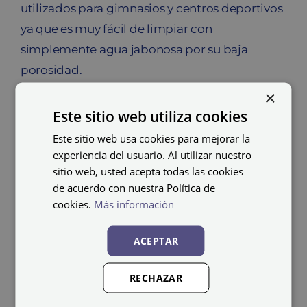
utilizados para gimnasios y centros deportivos
ya que es muy fácil de limpiar con
simplemente agua jabonosa por su baja
porosidad.
×
Además, los bancos para vestuarios deportivos
Este sitio web utiliza cookies
tienen una bandeja en la parte inferior para
Este sitio web usa cookies para mejorar la
colocar los zapatos y mantener el espacio más
experiencia del usuario. Al utilizar nuestro
ordenado.
sitio web, usted acepta todas las cookies
de acuerdo con nuestra Política de
cookies.
Más información
Bancos de melamina
ACEPTAR
baratos para
vestuarios
RECHAZAR