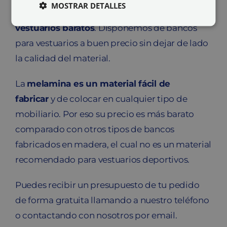
MOSTRAR DETALLES
En Mobenka encontrarás
bancos para
vestuarios baratos
. Disponemos de bancos
para vestuarios a buen precio sin dejar de lado
la calidad del material.
La
melamina es un material fácil de
fabricar
y de colocar en cualquier tipo de
mobiliario. Por eso su precio es más barato
comparado con otros tipos de bancos
fabricados en madera, el cual no es un material
recomendado para vestuarios deportivos.
Puedes recibir un presupuesto de tu pedido
de forma gratuita llamando a nuestro teléfono
o contactando con nosotros por email.