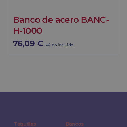
Banco de acero BANC-
H-1000
76,09
€
IVA no incluido
Taquillas
Bancos