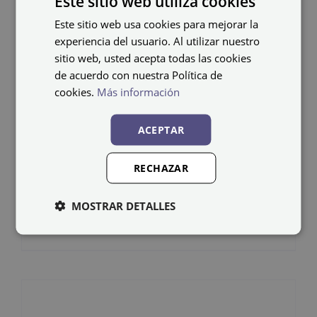
Este sitio web utiliza cookies
Este sitio web usa cookies para mejorar la
experiencia del usuario. Al utilizar nuestro
sitio web, usted acepta todas las cookies
de acuerdo con nuestra Política de
cookies.
Más información
ACEPTAR
Banco fenólico BANC-1-
RECHAZAR
2000 FEN
MOSTRAR DETALLES
187,51
€
IVA no incluido