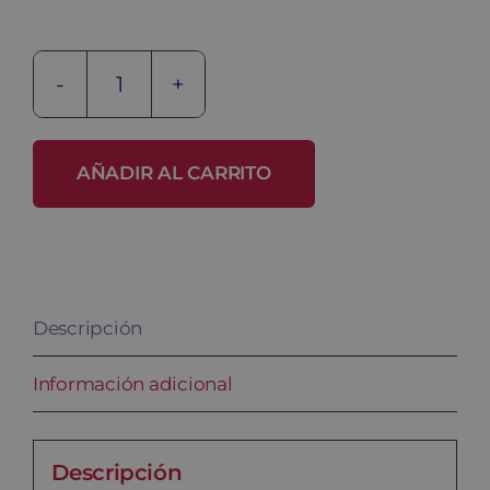
Banco
en
melamina
AÑADIR AL CARRITO
BANC-
1-
ME-
1000
Descripción
cantidad
Información adicional
Descripción