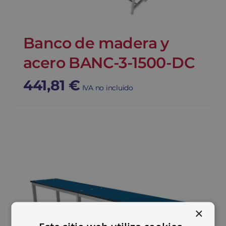
Banco de madera y
acero BANC-3-1500-DC
441,81
€
IVA no incluido
×