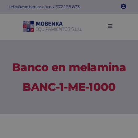
Saltar
info@mobenka.com
/
672 168 833
al
contenido
Toggle
Navigation
Taquillas
Bancos
Banco en melamina
Instalaciones
BANC-1-ME-1000
Info técnica
Empresa