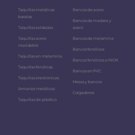
Taquillas metálicas
Bancos de acero
baratas
Bancos de madera y
Taquillas soldadas
acero
Taquillas acero
Bancos de melamina
inoxidable
Bancos fenólicos
Taquillas en melamina
Bancos fenólicos e INOX
Taquillas fenólicas
Bancos en PVC
Taquillas electrónicas
Mesas y bancos
Armarios metálicos
Colgadores
Taquillas de plástico