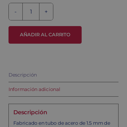
Banco
de
acero
AÑADIR AL CARRITO
BANC-
H-
1000
cantidad
Descripción
Información adicional
Descripción
Fabricado en tubo de acero de 1.5 mm de