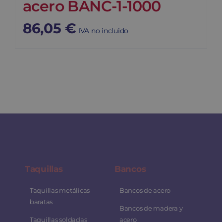
acero BANC-1-1000
86,05
€
IVA no incluido
Taquillas
Bancos
Taquillas metálicas
Bancos de acero
baratas
Bancos de madera y
Taquillas soldadas
acero