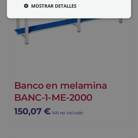
MOSTRAR DETALLES
Banco en melamina
BANC-1-ME-2000
150,07
€
IVA no incluido