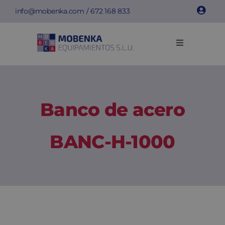
Saltar
info@mobenka.com
/
672 168 833
al
contenido
Toggle
Navigation
Taquillas
Bancos
Banco de acero
Instalaciones
BANC-H-1000
Info técnica
Empresa