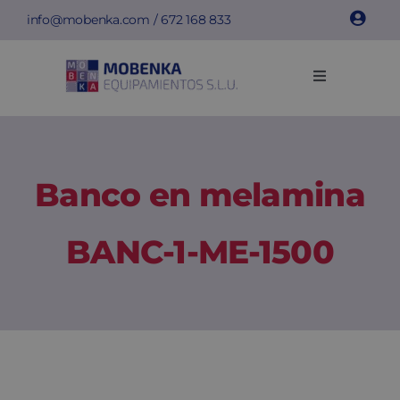
Saltar
info@mobenka.com
/
672 168 833
al
contenido
Toggle
Navigation
Taquillas
Bancos
Banco en melamina
Instalaciones
BANC-1-ME-1500
Info técnica
Empresa