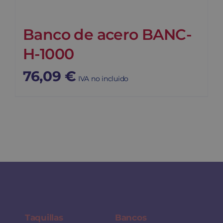
Banco de acero BANC-
H-1000
76,09
€
IVA no incluido
Taquillas
Bancos