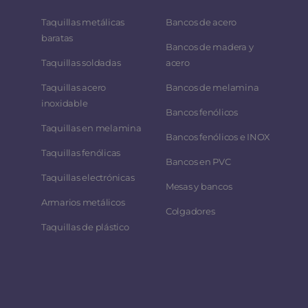
Taquillas metálicas
Bancos de acero
baratas
Bancos de madera y
Taquillas soldadas
acero
Taquillas acero
Bancos de melamina
inoxidable
Bancos fenólicos
Taquillas en melamina
Bancos fenólicos e INOX
Taquillas fenólicas
Bancos en PVC
Taquillas electrónicas
Mesas y bancos
Armarios metálicos
Colgadores
Taquillas de plástico