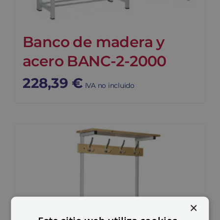
Banco de madera y
acero BANC-2-2000
228,39
€
IVA no incluido
×