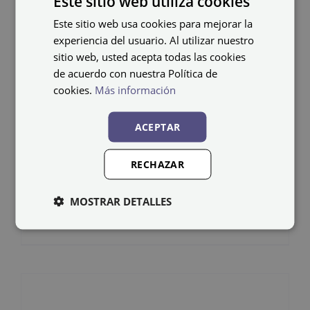
Este sitio web utiliza cookies
Este sitio web usa cookies para mejorar la
experiencia del usuario. Al utilizar nuestro
sitio web, usted acepta todas las cookies
de acuerdo con nuestra Política de
cookies.
Más información
ACEPTAR
Banco de madera y
RECHAZAR
acero BANC-3-1000
MOSTRAR DETALLES
189,99
€
IVA no incluido