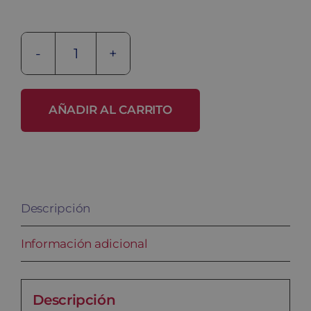
Banco
en
melamina
AÑADIR AL CARRITO
BANC-
1-
ME-
1500
Descripción
cantidad
Información adicional
Descripción