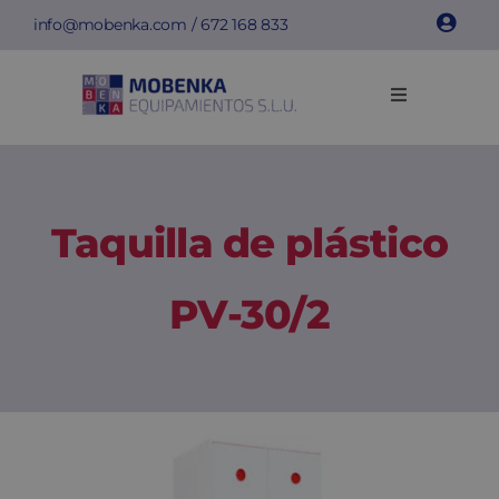
Saltar
info@mobenka.com
/
672 168 833
al
contenido
Toggle
Navigation
Taquillas
Bancos
Taquilla de plástico
Instalaciones
PV-30/2
Info técnica
Empresa