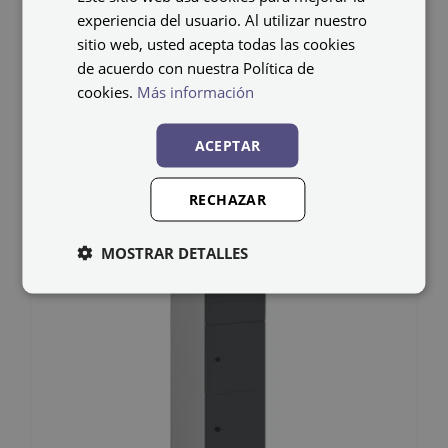
Taquilla melamina
experiencia del usuario. Al utilizar nuestro
MHT-40/1
sitio web, usted acepta todas las cookies
de acuerdo con nuestra Política de
192,37
€
cookies.
Más información
IVA no incluido
ACEPTAR
RECHAZAR
MOSTRAR DETALLES