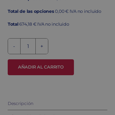
Total de las opciones
0,00 € IVA no incluido
Total
674,18 € IVA no incluido
Taquilla
melamina
MHL-
AÑADIR AL CARRITO
40/3
cantidad
Descripción