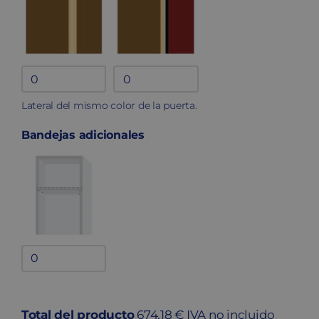
Lateral en
Lateral
melamina
fenólico
Lateral del mismo color de la puerta.
quantity
quantity
Bandejas adicionales
Bandejas
adicionales
quantity
Total del producto
674,18 € IVA no incluido