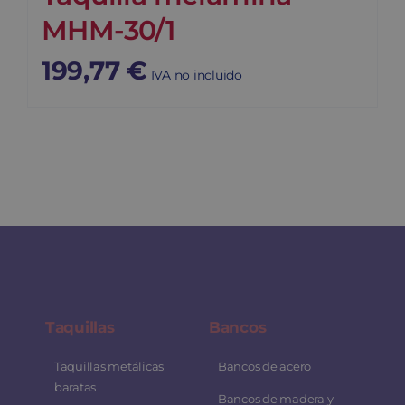
MHM-30/1
199,77
€
IVA no incluido
Taquillas
Bancos
Taquillas metálicas
Bancos de acero
baratas
Bancos de madera y