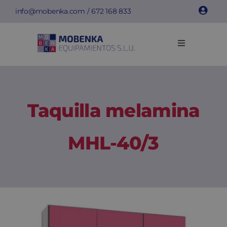
Saltar
info@mobenka.com
/
672 168 833
al
contenido
Toggle
Navigation
Taquillas
Bancos
Taquilla melamina
Instalaciones
MHL-40/3
Info técnica
Empresa