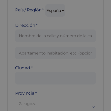
País / Región
*
Dirección
*
Apartamento,
local,
bloque,
Ciudad
*
etc.
(opcional)
Provincia
*
