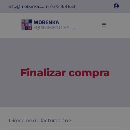
Saltar
info@mobenka.com
/
672 168 833
al
contenido
Toggle
Navigation
Taquillas
Bancos
Finalizar compra
Instalaciones
Info técnica
Empresa
Dirección de facturación