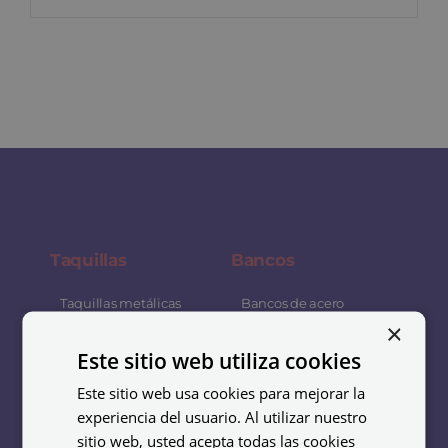
Taquillas
Bancos
Taquillas metálicas
Bancos de acero
×
baratas
Bancos de madera y
Este sitio web utiliza cookies
Taquillas soldadas
acero
Este sitio web usa cookies para mejorar la
Taquillas acero
Bancos de melamina
experiencia del usuario. Al utilizar nuestro
inoxidable
Bancos fenólicos
sitio web, usted acepta todas las cookies