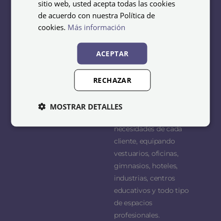
sitio web, usted acepta todas las cookies
Guarda esquís
distribución de
de acuerdo con nuestra Política de
Taquillas para oficinas
mobiliario metálico para
cookies.
Más información
empresas,
Taquillas industriales
organizaciones y
ACEPTAR
Taquillas para
colectividades.
supermercado
Nuestro objetivo es
RECHAZAR
Taquillas escolares
ofrecer soluciones
Lavandería y limpieza
funcionales y duraderas
MOSTRAR DETALLES
que se adapten a las
necesidades de cada
cliente, equipando
vestuarios, oficinas,
gimnasios, hoteles,
industrias, centros
educativos y todo tipo
de espacios
profesionales.