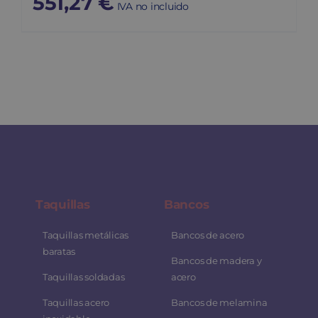
551,27
€
IVA no incluido
Taquillas
Bancos
Taquillas metálicas
Bancos de acero
baratas
Bancos de madera y
Taquillas soldadas
acero
Taquillas acero
Bancos de melamina