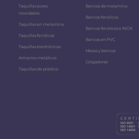
Taquillas acero
Bancos de melamina
inoxidable
Bancos fenólicos
Taquillas en melamina
Bancos fenólicos e INOX
Taquillas fenólicas
Bancos en PVC
Taquillas electrónicas
Mesas y bancos
Armarios metálicos
Colgadores
Taquillas de plástico