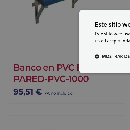
Este sitio w
Este sitio web usa
usted acepta toda
MOSTRAR DE
Banco en PVC BANC-
PARED-PVC-1000
95,51
€
IVA no incluido