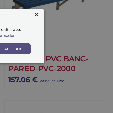
×
ro sitio web,
ormación
ACEPTAR
Banco en PVC BANC-
PARED-PVC-2000
157,06
€
IVA no incluido