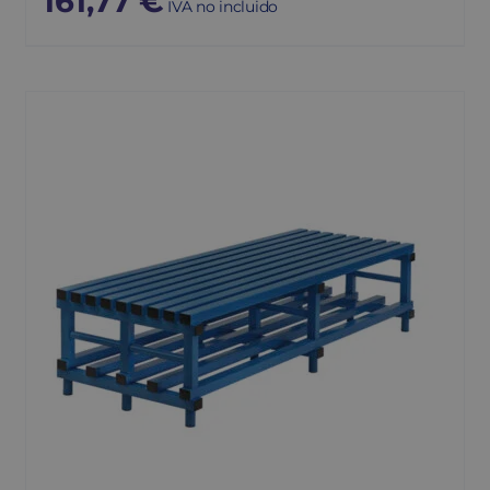
161,77
€
IVA no incluido