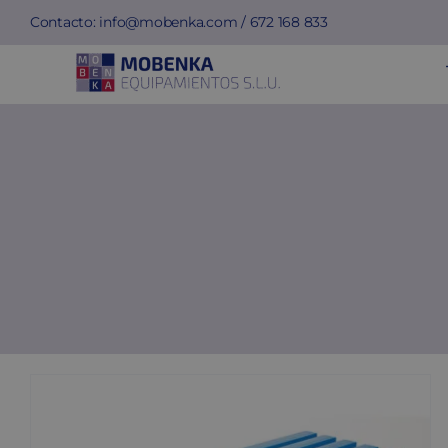
Saltar
Contacto:
info@mobenka.com
/
672 168 833
al
contenido