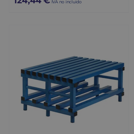
124,44
€
IVA no incluido