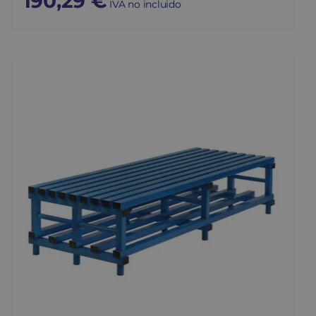
190,29
€
IVA no incluido