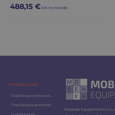
488,15
€
IVA no incluido
Instalaciones
Taquillas para vestuarios
Taquillas para gimnasios
Mobenka Equipamientos S.L.U.
Guarda esquís