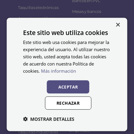
Bancos en PVC
Taquillas electrónicas
Mesas y bancos
Armarios metálicos
×
Colgadores
Taquillas de plástico
Este sitio web utiliza cookies
Este sitio web usa cookies para mejorar la
experiencia del usuario. Al utilizar nuestro
sitio web, usted acepta todas las cookies
de acuerdo con nuestra Política de
cookies.
Más información
Instalaciones
Mobenka
ACEPTAR
Taquillas para vestuarios
Equipamientos S.L.U.
Taquillas para gimnasios
somos especialistas en
RECHAZAR
el diseño, fabricación y
Guarda esquís
distribución de
MOSTRAR DETALLES
Taquillas para oficinas
mobiliario metálico para
empresas,
Taquillas industriales