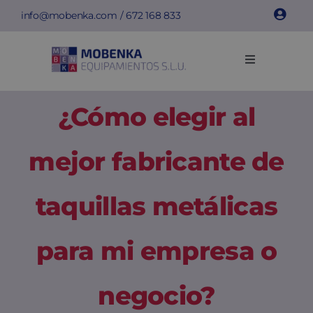
Saltar
info@mobenka.com
/
672 168 833
al
contenido
Toggle
Navigation
Taquillas
¿Cómo elegir al
Bancos
mejor fabricante de
Instalaciones
taquillas metálicas
Info técnica
para mi empresa o
Empresa
negocio?