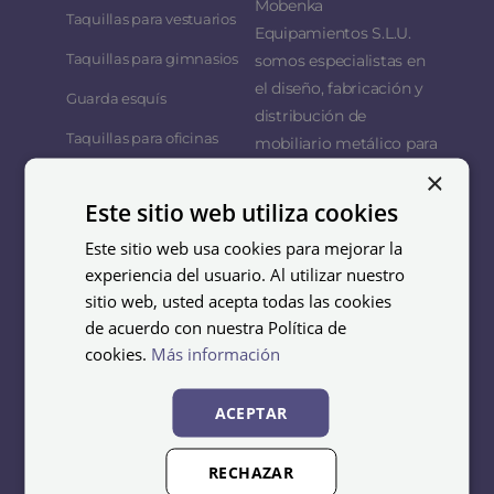
Mobenka
Taquillas para vestuarios
Equipamientos S.L.U.
Taquillas para gimnasios
somos especialistas en
el diseño, fabricación y
Guarda esquís
distribución de
Taquillas para oficinas
mobiliario metálico para
empresas,
×
Taquillas industriales
organizaciones y
Este sitio web utiliza cookies
Taquillas para
colectividades.
supermercado
Este sitio web usa cookies para mejorar la
Nuestro objetivo es
experiencia del usuario. Al utilizar nuestro
Taquillas escolares
ofrecer soluciones
sitio web, usted acepta todas las cookies
Lavandería y limpieza
funcionales y duraderas
de acuerdo con nuestra Política de
cookies.
Más información
que se adapten a las
necesidades de cada
cliente, equipando
ACEPTAR
vestuarios, oficinas,
gimnasios, hoteles,
RECHAZAR
industrias, centros