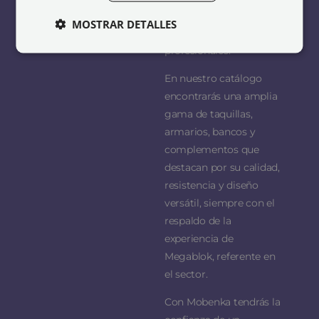
educativos y todo tipo
MOSTRAR DETALLES
de espacios
profesionales.
En nuestro catálogo
encontrarás una amplia
gama de taquillas,
armarios, bancos y
complementos que
destacan por su calidad,
resistencia y diseño
versátil, siempre con el
respaldo de la
experiencia de
Megablok, referente en
el sector.
Con Mobenka tendrás la