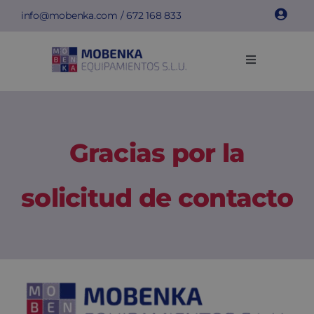
Saltar
info@mobenka.com
/
672 168 833
al
contenido
Toggle
Navigation
Taquillas
Bancos
Gracias por la
Instalaciones
solicitud de contacto
Info técnica
Empresa