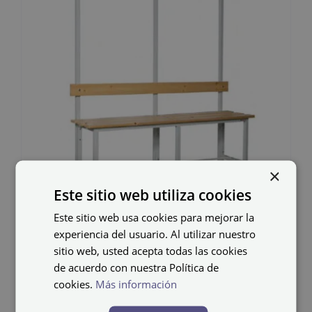
×
Este sitio web utiliza cookies
Este sitio web usa cookies para mejorar la
Banco de madera y
experiencia del usuario. Al utilizar nuestro
sitio web, usted acepta todas las cookies
acero BANC-2-1500
de acuerdo con nuestra Política de
cookies.
Más información
191,41
€
IVA no incluido