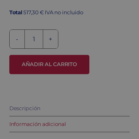
Total
517,30 € IVA no incluido
Banco
fenólico
BANC-
AÑADIR AL CARRITO
3-
1500
FEN
INOX
Descripción
cantidad
Información adicional