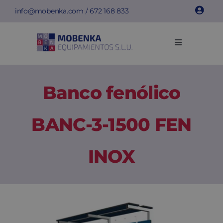
Saltar
info@mobenka.com
/
672 168 833
al
contenido
Toggle
Navigation
Taquillas
Banco fenólico
Bancos
BANC-3-1500 FEN
Instalaciones
INOX
Info técnica
Empresa