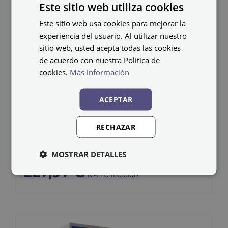
Este sitio web utiliza cookies
Este sitio web usa cookies para mejorar la
experiencia del usuario. Al utilizar nuestro
sitio web, usted acepta todas las cookies
de acuerdo con nuestra Política de
cookies.
Más información
ACEPTAR
Taquilla eléctrica
RECHAZAR
Monoblok-E SV-40/1-E
MOSTRAR DETALLES
227,97
€
IVA no incluido