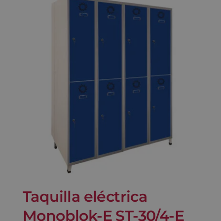
Taquilla eléctrica
Monoblok-E ST-30/4-E