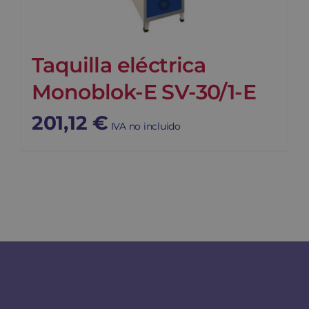
Taquilla eléctrica
Monoblok-E SV-30/1-E
201,12
€
IVA no incluido