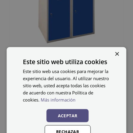
×
Taquilla metálica ECOT-
Este sitio web utiliza cookies
40/2 PRO
Este sitio web usa cookies para mejorar la
experiencia del usuario. Al utilizar nuestro
240,79
€
IVA no incluido
sitio web, usted acepta todas las cookies
de acuerdo con nuestra Política de
cookies.
Más información
ACEPTAR
RECHAZAR