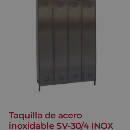
Blog
Contacto
Carrito
Taquilla de acero
inoxidable SV-30/4 INOX