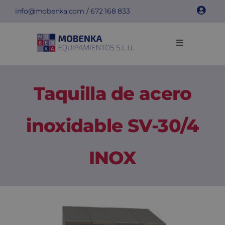
Saltar
info@mobenka.com
/
672 168 833
al
contenido
Toggle
Navigation
Taquillas
Taquilla de acero
Bancos
inoxidable SV-30/4
Instalaciones
INOX
Info técnica
Empresa