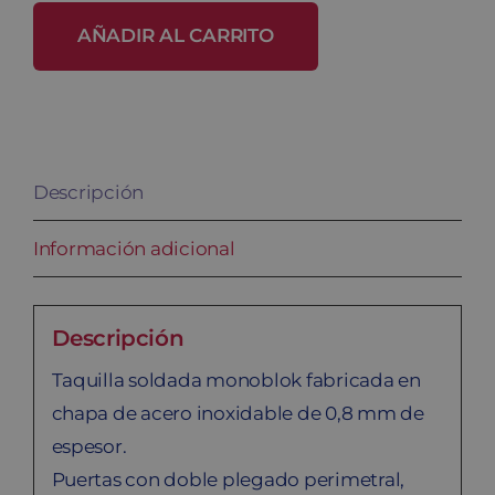
acero
AÑADIR AL CARRITO
inoxidable
SV-
30/4
INOX
Descripción
cantidad
Información adicional
Descripción
Taquilla soldada monoblok fabricada en
chapa de acero inoxidable de 0,8 mm de
espesor.
Puertas con doble plegado perimetral,