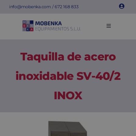
Saltar
info@mobenka.com
/
672 168 833
al
contenido
Toggle
Navigation
Taquillas
Taquilla de acero
Bancos
inoxidable SV-40/2
Instalaciones
INOX
Info técnica
Empresa