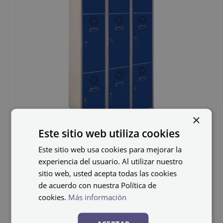
×
Este sitio web utiliza cookies
Este sitio web usa cookies para mejorar la
Taquilla metálica
experiencia del usuario. Al utilizar nuestro
ECOM-25/3 PRO
sitio web, usted acepta todas las cookies
de acuerdo con nuestra Política de
312,56
€
cookies.
Más información
IVA no incluido