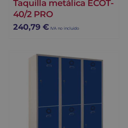
Taquilla metálica ECOT-
40/2 PRO
240,79
€
IVA no incluido