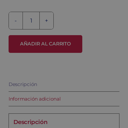
Taquilla
de
acero
AÑADIR AL CARRITO
inoxidable
SV-
40/2
INOX
Descripción
cantidad
Información adicional
Descripción