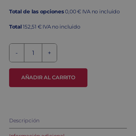
Total de las opciones
0,00 € IVA no incluido
Total
152,51 € IVA no incluido
Taquilla
de
lavandería
AÑADIR AL CARRITO
TL-
1
cantidad
Descripción