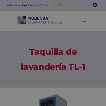
Saltar
info@mobenka.com
/
672 168 833
al
contenido
Toggle
Navigation
Taquillas
Bancos
Taquilla de
Instalaciones
lavandería TL-1
Info técnica
Empresa