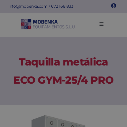
Saltar
info@mobenka.com
/
672 168 833
al
contenido
Toggle
Navigation
Taquillas
Bancos
Taquilla metálica
Instalaciones
ECO GYM-25/4 PRO
Info técnica
Empresa