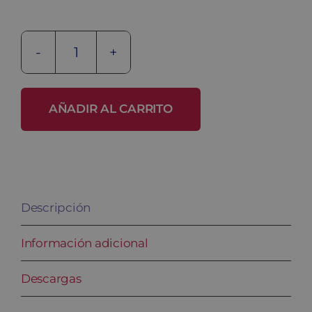
Taquilla
metálica
ECO
AÑADIR AL CARRITO
GYM-
25/4
PRO
cantidad
Descripción
Información adicional
Descargas