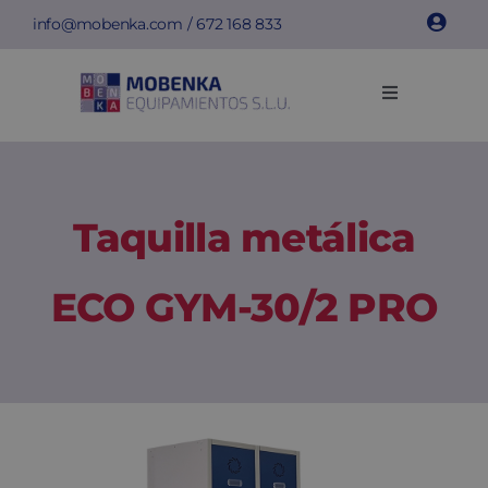
Saltar
info@mobenka.com
/
672 168 833
al
contenido
Toggle
Navigation
Taquillas
Bancos
Taquilla metálica
Instalaciones
ECO GYM-30/2 PRO
Info técnica
Empresa