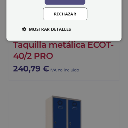
RECHAZAR
MOSTRAR DETALLES
Taquilla metálica ECOT-
40/2 PRO
240,79
€
IVA no incluido