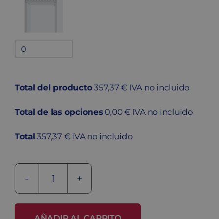
Bandejas
adicionales
quantity
Total del producto
357,37 € IVA no incluido
Total de las opciones
0,00 € IVA no incluido
Total
357,37 € IVA no incluido
Taquilla
metálica
soldada
AÑADIR AL CARRITO