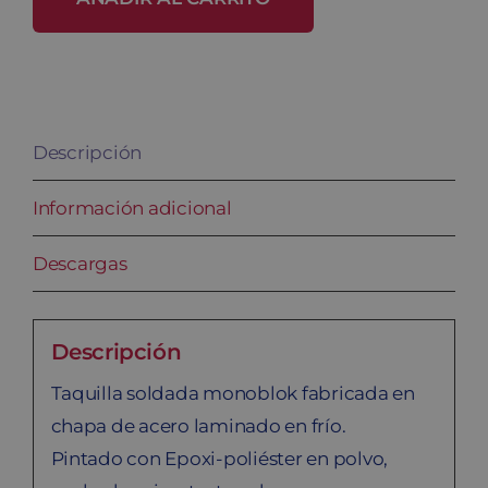
SB-
25/2
cantidad
Descripción
Información adicional
Descargas
Descripción
Taquilla soldada monoblok fabricada en
chapa de acero laminado en frío.
Pintado con Epoxi-poliéster en polvo,