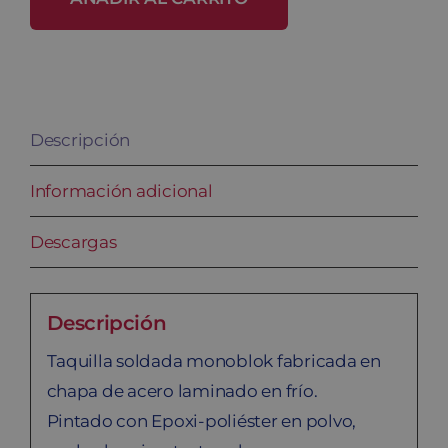
SB-
30/2
cantidad
Descripción
Información adicional
Descargas
Descripción
Taquilla soldada monoblok fabricada en
chapa de acero laminado en frío.
Pintado con Epoxi-poliéster en polvo,