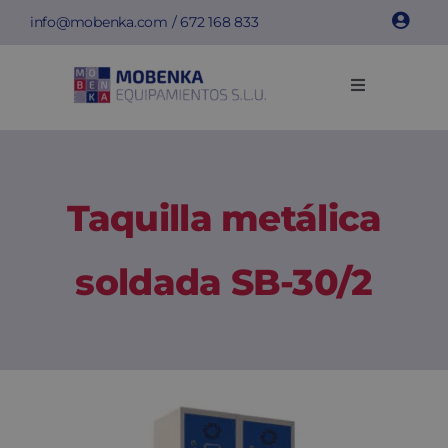
Saltar
info@mobenka.com
/
672 168 833
al
contenido
Toggle
Navigation
Taquillas
Bancos
Taquilla metálica
Instalaciones
soldada SB-30/2
Info técnica
Empresa