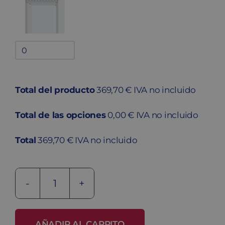
Bandejas
adicionales
quantity
Total del producto
369,70 € IVA no incluido
Total de las opciones
0,00 € IVA no incluido
Total
369,70 € IVA no incluido
Taquilla
metálica
soldada
AÑADIR AL CARRITO