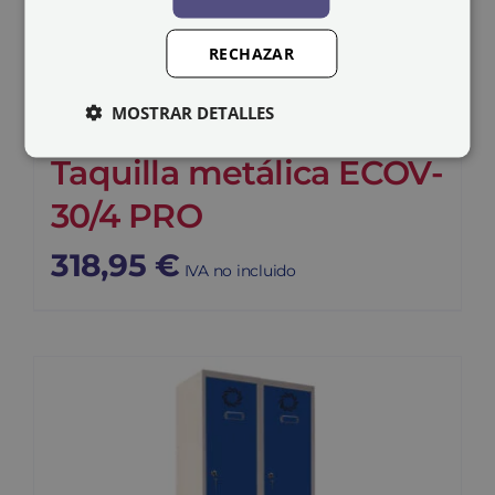
RECHAZAR
MOSTRAR DETALLES
Taquilla metálica ECOV-
30/4 PRO
318,95
€
IVA no incluido