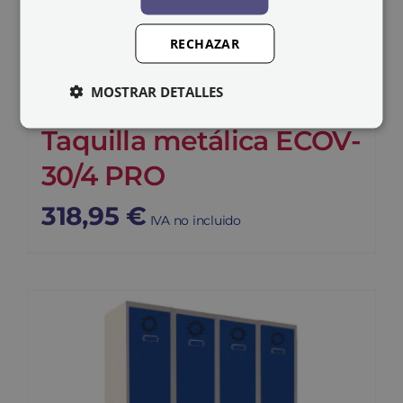
RECHAZAR
MOSTRAR DETALLES
Taquilla metálica ECOV-
30/4 PRO
318,95
€
IVA no incluido