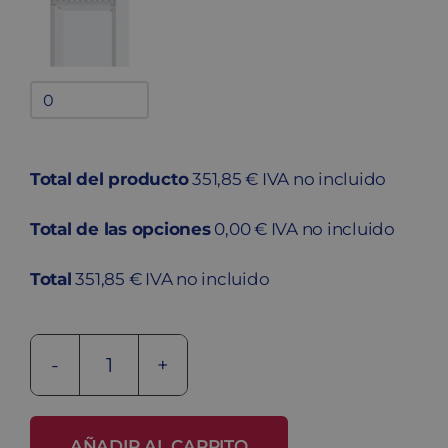
Bandejas
adicionales
quantity
Total del producto
351,85 € IVA no incluido
Total de las opciones
0,00 € IVA no incluido
Total
351,85 € IVA no incluido
Taquilla
metálica
soldada
AÑADIR AL CARRITO