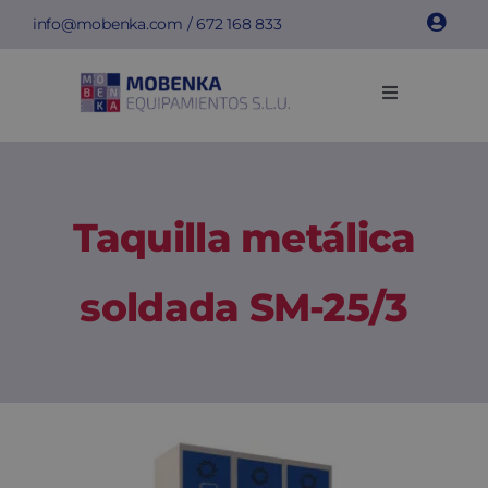
Saltar
info@mobenka.com
/
672 168 833
al
contenido
Toggle
Navigation
Taquillas
Bancos
Taquilla metálica
Instalaciones
soldada SM-25/3
Info técnica
Empresa