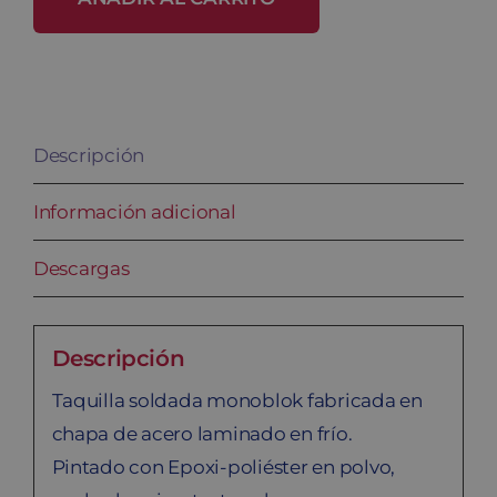
SM-
25/3
cantidad
Descripción
Información adicional
Descargas
Descripción
Taquilla soldada monoblok fabricada en
chapa de acero laminado en frío.
Pintado con Epoxi-poliéster en polvo,