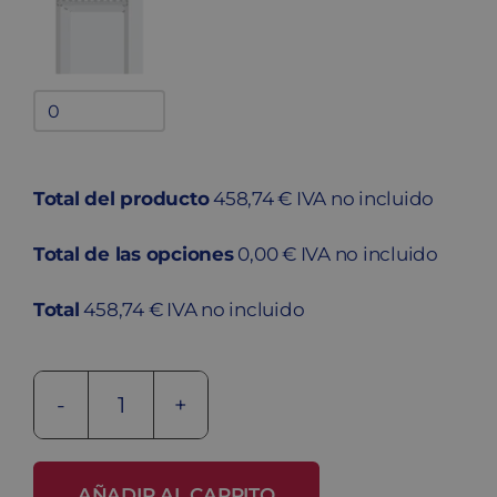
Bandejas
adicionales
quantity
Total del producto
458,74 € IVA no incluido
Total de las opciones
0,00 € IVA no incluido
Total
458,74 € IVA no incluido
Taquilla
metálica
soldada
AÑADIR AL CARRITO