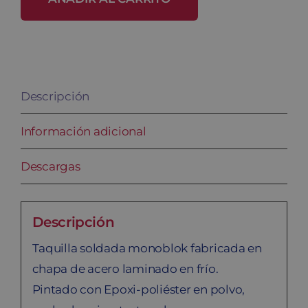
SM-
40/3
cantidad
Descripción
Información adicional
Descargas
Descripción
Taquilla soldada monoblok fabricada en
chapa de acero laminado en frío.
Pintado con Epoxi-poliéster en polvo,