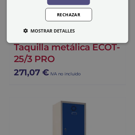
RECHAZAR
MOSTRAR DETALLES
Taquilla metálica ECOT-
25/3 PRO
271,07
€
IVA no incluido