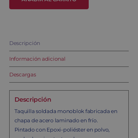
SP-
25/2
cantidad
Descripción
Información adicional
Descargas
Descripción
Taquilla soldada monoblok fabricada en
chapa de acero laminado en frío.
Pintado con Epoxi-poliéster en polvo,