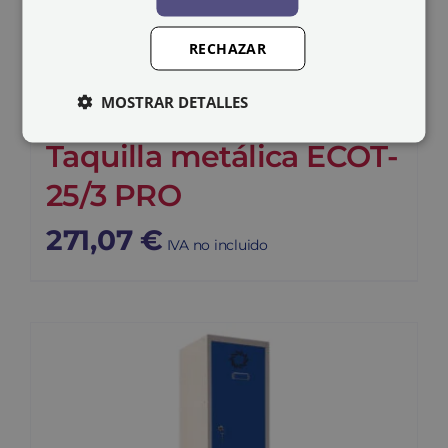
RECHAZAR
MOSTRAR DETALLES
Taquilla metálica ECOT-
25/3 PRO
271,07
€
IVA no incluido