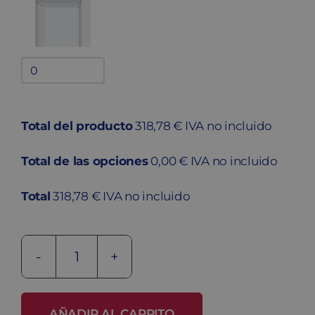
Bandejas
adicionales
quantity
Total del producto
318,78 € IVA no incluido
Total de las opciones
0,00 € IVA no incluido
Total
318,78 € IVA no incluido
Taquilla
metálica
soldada
AÑADIR AL CARRITO