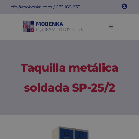
Saltar
info@mobenka.com
/
672 168 833
al
contenido
Toggle
Navigation
Taquillas
Bancos
Taquilla metálica
Instalaciones
soldada SP-25/2
Info técnica
Empresa