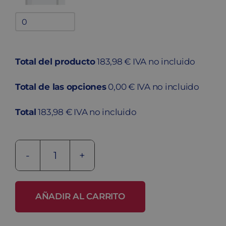
Bandejas
adicionales
quantity
Total del producto
183,98 € IVA no incluido
Total de las opciones
0,00 € IVA no incluido
Total
183,98 € IVA no incluido
Taquilla
metálica
soldada
AÑADIR AL CARRITO
SP-
40/1