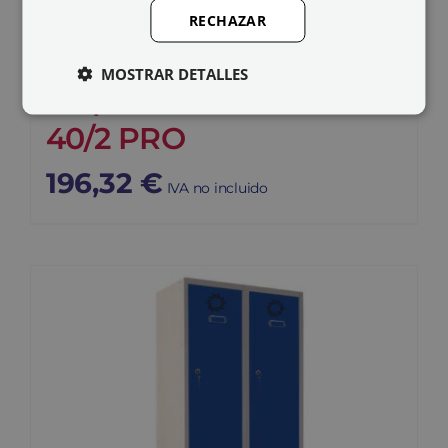
RECHAZAR
MOSTRAR DETALLES
Taquilla metálica ECOV-
40/2 PRO
196,32
€
IVA no incluido