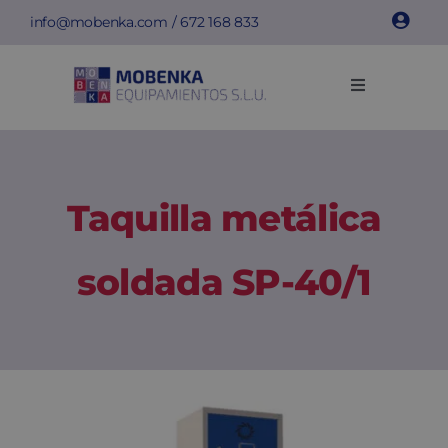
Saltar
info@mobenka.com
/
672 168 833
al
contenido
Toggle
Navigation
Taquillas
Bancos
Taquilla metálica
Instalaciones
soldada SP-40/1
Info técnica
Empresa