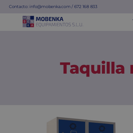
Saltar
Contacto:
info@mobenka.com
/
672 168 833
al
contenido
Taquilla