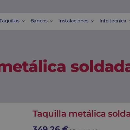
Taquillas
Bancos
Instalaciones
Info técnica
 metálica soldad
Taquilla metálica sold
349,26
€