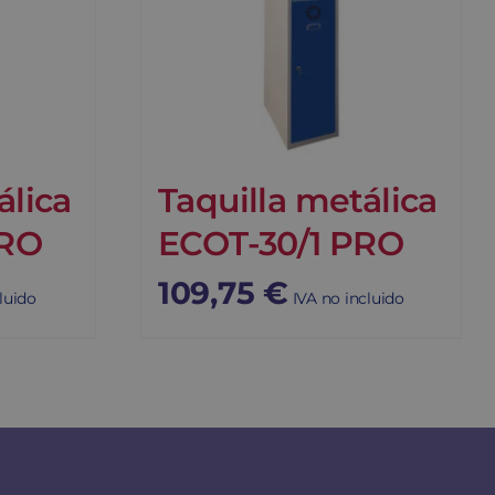
álica
Taquilla metálica
PRO
ECOT-30/1 PRO
109,75
€
luido
IVA no incluido