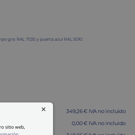
erpo gris RAL 7035 y puerta azul RAL 5010.
×
349,26 € IVA no incluido
0,00 € IVA no incluido
ro sitio web,
ormación