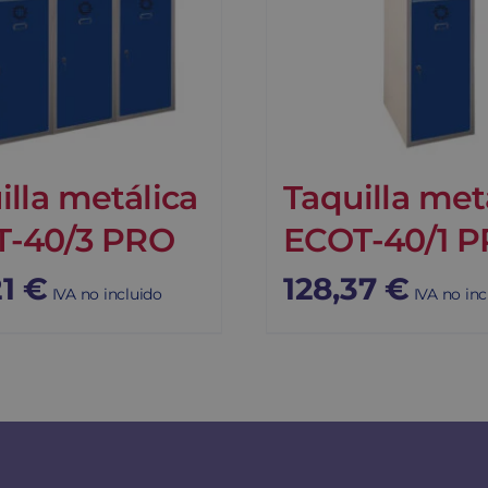
illa metálica
Taquilla met
T-40/3 PRO
ECOT-40/1 
21
€
128,37
€
IVA no incluido
IVA no inc