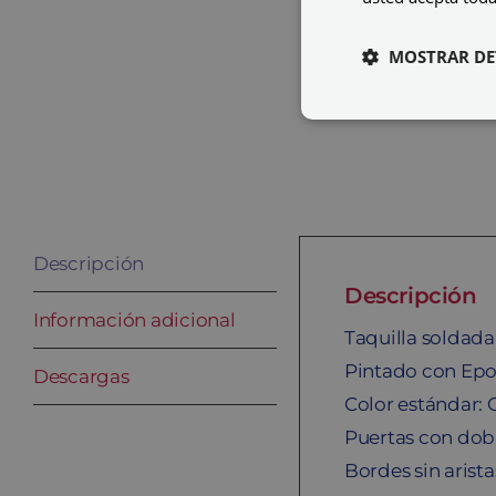
MOSTRAR DE
Descripción
Descripción
Información adicional
Taquilla soldad
Pintado con Epo
Descargas
Color estándar: 
Puertas con dobl
Bordes sin arista