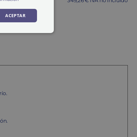
349,26 € IVA no incluido
ACEPTAR
ARRITO
ío.
ión.