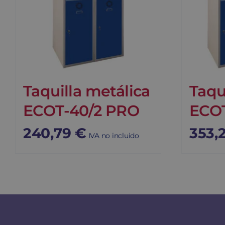
Taquilla metálica
Taqu
ECOT-40/2 PRO
ECO
240,79
€
353,
IVA no incluido