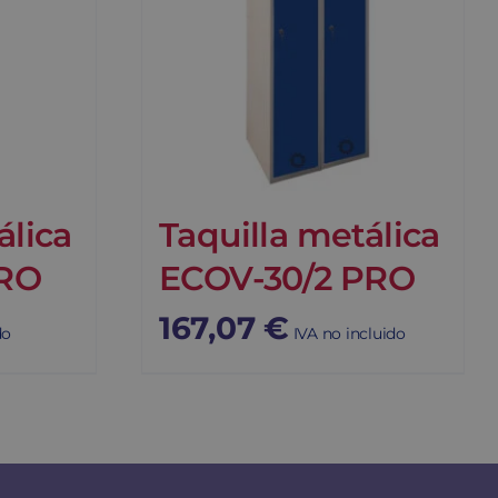
álica
Taquilla metálica
PRO
ECOV-30/2 PRO
167,07
€
do
IVA no incluido