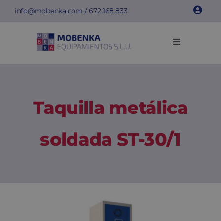
Saltar
info@mobenka.com
/
672 168 833
al
contenido
Toggle
Navigation
Taquillas
Bancos
Taquilla metálica
Instalaciones
soldada ST-30/1
Info técnica
Empresa