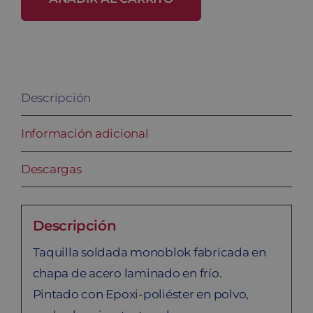
ST-
30/1
cantidad
Descripción
Información adicional
Descargas
Descripción
Taquilla soldada monoblok fabricada en
chapa de acero laminado en frío.
Pintado con Epoxi-poliéster en polvo,