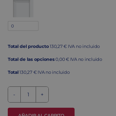
Bandejas
adicionales
quantity
Total del producto
130,27 € IVA no incluido
Total de las opciones
0,00 € IVA no incluido
Total
130,27 € IVA no incluido
Taquilla
metálica
soldada
AÑADIR AL CARRITO