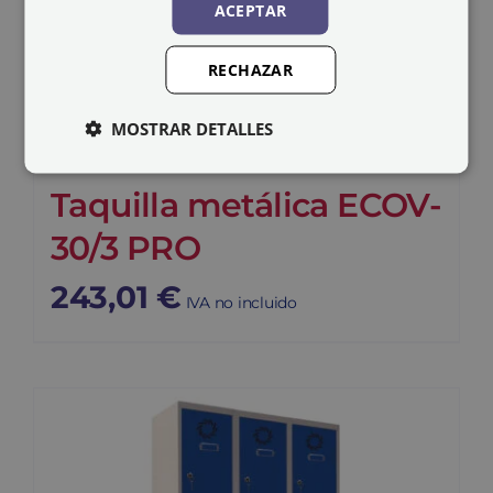
ACEPTAR
RECHAZAR
MOSTRAR DETALLES
Taquilla metálica ECOV-
30/3 PRO
243,01
€
IVA no incluido