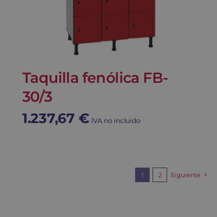
Taquilla fenólica FB-
30/3
1.237,67
€
IVA no incluido
1
2
Siguiente