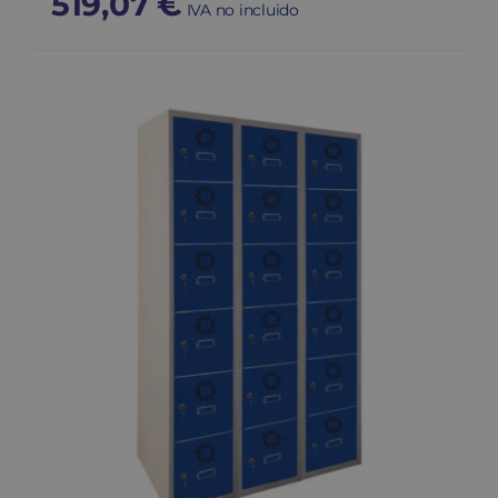
519,07
€
IVA no incluido