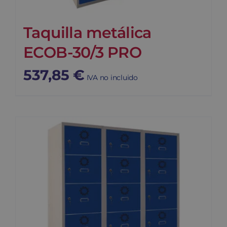
Taquilla metálica
ECOB-30/3 PRO
537,85
€
IVA no incluido